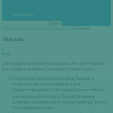
Вторые блюда из рыбы
Первые блюда (уха,суп)
Пироги из рыбы
Прогноз клева
Главная
Прогнозы рыбалки
Пермский Край
Лысьва
Лысьва
0
8474
Специально для рыбаков Лысьвы. На сайте Рыбхоз —
все о рыбе и рыбалке, Вы можете посмотреть:
Подробный прогноз клева 🎣 в Лысьве и
окрестностях на ближайшие 3 дня
Указан клёв рыбы с учетом фаз луны и клёв 👍,
учитывающий погоду в Лысьве (влияние
даления, направления и скорости ветра, волны
🐟 на водоемах и др.)