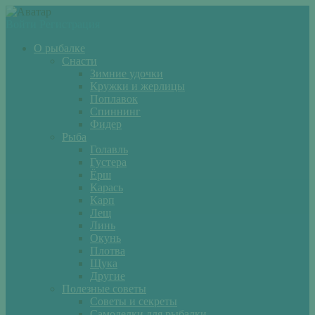
Войти
Регистрация
О рыбалке
Снасти
Зимние удочки
Кружки и жерлицы
Поплавок
Спиннинг
Фидер
Рыба
Голавль
Густера
Ёрш
Карась
Карп
Лещ
Линь
Окунь
Плотва
Щука
Другие
Полезные советы
Советы и секреты
Самоделки для рыбалки