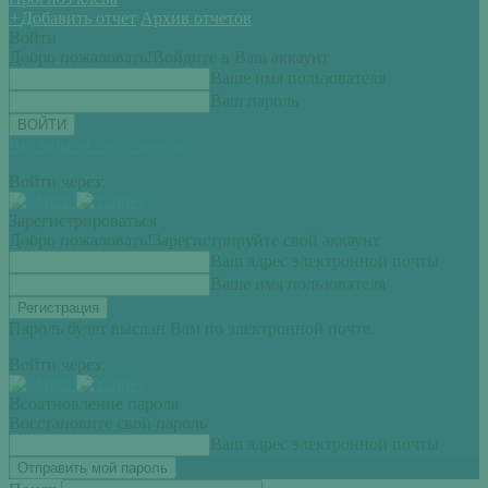
+
Добавить отчет
Архив отчетов
Войти
Добро пожаловать!
Войдите в Ваш аккаунт
Ваше имя пользователя
Ваш пароль
Вы забыли свой пароль?
Войти через:
Зарегистрироваться
Добро пожаловать!
Зарегистрируйте свой аккаунт
Ваш адрес электронной почты
Ваше имя пользователя
Пароль будет выслан Вам по электронной почте.
Войти через:
Всоатновление пароля
Восстановите свой пароль
Ваш адрес электронной почты