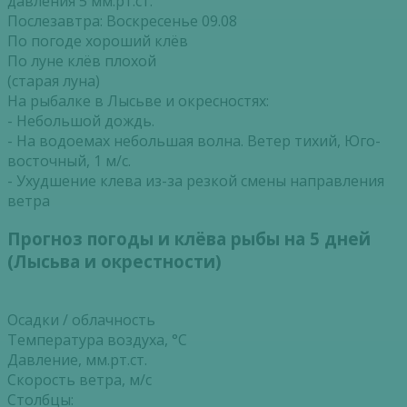
давления 5 мм.рт.ст.
Послезавтра: Воскресенье 09.08
По погоде хороший клёв
По луне клёв плохой
(старая луна)
На рыбалке в Лысьве и окресностях:
- Небольшой дождь.
- На водоемах небольшая волна. Ветер тихий, Юго-
восточный, 1 м/с.
- Ухудшение клева из-за резкой смены направления
ветра
Прогноз погоды и клёва рыбы на 5 дней
(Лысьва и окрестности)
Осадки / облачность
Температура воздуха, °С
Давление, мм.рт.ст.
Скорость ветра, м/с
Столбцы: