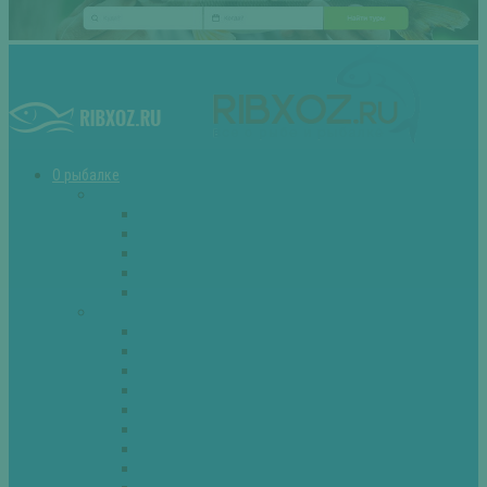
О рыбалке
Снасти
Зимние удочки
Кружки и жерлицы
Поплавок
Спиннинг
Фидер
Рыба
Голавль
Густера
Ёрш
Карась
Карп
Лещ
Линь
Окунь