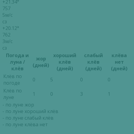
+21.34°
757
5м/с
сз
+20.12°
762
3м/с
сз
Погода и
хороший
слабый
клёва
жор
луна /
клёв
клёв
нет
(дней)
клёв
(дней)
(дней)
(дней)
Клёв по
0
5
0
0
погоде
Клёв по
1
0
3
1
луне
- по луне жор
- по луне хороший клёв
- по луне слабый клёв
- по луне клёва нет