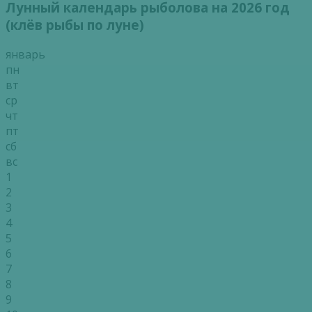
Лунный календарь рыболова на 2026 год
(клёв рыбы по луне)
январь
пн
вт
ср
чт
пт
сб
вс
1
2
3
4
5
6
7
8
9