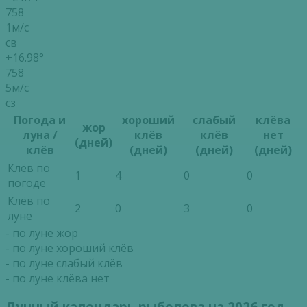
758
1м/с
св
+16.98°
758
5м/с
сз
Погода и
хороший
слабый
клёва
жор
луна /
клёв
клёв
нет
(дней)
клёв
(дней)
(дней)
(дней)
Клёв по
1
4
0
0
погоде
Клёв по
2
0
3
0
луне
- по луне жор
- по луне хороший клёв
- по луне слабый клёв
- по луне клёва нет
Лунный календарь рыболова на 2026 год