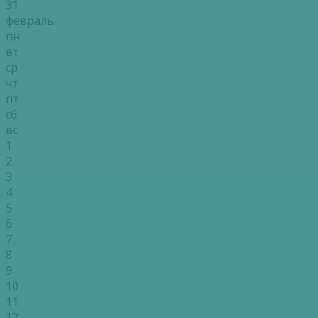
31
февраль
пн
вт
ср
чт
пт
сб
вс
1
2
3
4
5
6
7
8
9
10
11
12