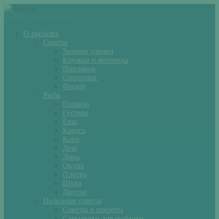
Войти
Регистрация
О рыбалке
Снасти
Зимние удочки
Кружки и жерлицы
Поплавок
Спиннинг
Фидер
Рыба
Голавль
Густера
Ёрш
Карась
Карп
Лещ
Линь
Окунь
Плотва
Щука
Другие
Полезные советы
Советы и секреты
Самоделки для рыбалки