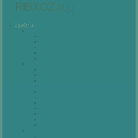
О рыбалке
Снасти
Зимние удочки
Кружки и жерлицы
Поплавок
Спиннинг
Фидер
Рыба
Голавль
Густера
Ёрш
Карась
Карп
Лещ
Линь
Окунь
Плотва
Щука
Другие
Полезные советы
Советы и секреты