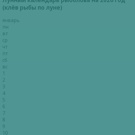
(клёв рыбы по луне)
январь
пн
вт
ср
чт
пт
сб
вс
1
2
3
4
5
6
7
8
9
10