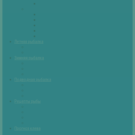
Самоделки для рыбалки
Экипировка
Костюмы и сапоги
Лодки
Палатки
Эхолоты и другое
Ящики, буры и др
Летняя рыбалка
Летняя рыбалка советы
Прикормки и насадки
Зимняя рыбалка
Зимняя рыбалка — общие советы
Зимние насадки, оснастки
Зимние прикормки
Подводная рыбалка
Подводная рыбалка общие советы
Снаряжение для подводной охоты
Оружие для подводной рыбалки
Рецепты рыбы
Салаты с рыбой
Вторые блюда из рыбы
Первые блюда (уха,суп)
Пироги из рыбы
Прогноз клева