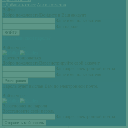
+
Добавить отчет
Архив отчетов
Войти
Добро пожаловать!
Войдите в Ваш аккаунт
Ваше имя пользователя
Ваш пароль
Вы забыли свой пароль?
Войти через:
Зарегистрироваться
Добро пожаловать!
Зарегистрируйте свой аккаунт
Ваш адрес электронной почты
Ваше имя пользователя
Пароль будет выслан Вам по электронной почте.
Войти через:
Всоатновление пароля
Восстановите свой пароль
Ваш адрес электронной почты