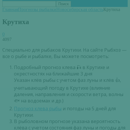
Главная
Прогнозы рыбалки
Новосибирская область
Крутиха
Крутиха
0
4097
Специально для рыбаков Крутихи. На сайте Рыбхоз —
все о рыбе и рыбалке, Вы можете посмотреть:
Подробный прогноз клева 🎣 в Крутихе и
окрестностях на ближайшие 3 дня
Указан клёв рыбы с учетом фаз луны и клёв 👍,
учитывающий погоду в Крутихе (влияние
даления, направления и скорости ветра, волны
🐟 на водоемах и др.)
Прогноз клева рыбы
и погоды на 5 дней для
Крутихи.
В рыболовном прогнозе указана вероятность
клёва с учетом состояния фаз луны и погоды для