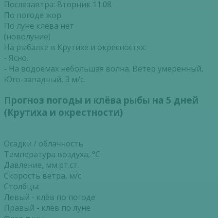
Послезавтра: Вторник 11.08
По погоде жор
По луне клёва нет
(новолуние)
На рыбалке в Крутихе и окресностях:
- Ясно.
- На водоемах небольшая волна. Ветер умеренный,
Юго-западный, 3 м/с.
Прогноз погоды и клёва рыбы на 5 дней
(Крутиха и окрестности)
Осадки / облачность
Температура воздуха, °С
Давление, мм.рт.ст.
Скорость ветра, м/с
Столбцы:
Левый - клёв по погоде
Правый - клёв по луне