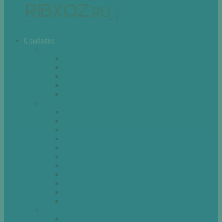
О рыбалке
Снасти
Зимние удочки
Кружки и жерлицы
Поплавок
Спиннинг
Фидер
Рыба
Голавль
Густера
Ёрш
Карась
Карп
Лещ
Линь
Окунь
Плотва
Щука
Другие
Полезные советы
Советы и секреты