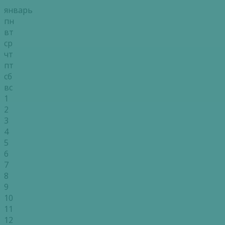
январь
пн
вт
ср
чт
пт
сб
вс
1
2
3
4
5
6
7
8
9
10
11
12