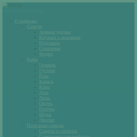
Войти
Регистрация
О рыбалке
Снасти
Зимние удочки
Кружки и жерлицы
Поплавок
Спиннинг
Фидер
Рыба
Голавль
Густера
Ёрш
Карась
Карп
Лещ
Линь
Окунь
Плотва
Щука
Другие
Полезные советы
Советы и секреты
Самоделки для рыбалки