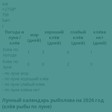
юв
+27.58°
756
5м/с
с
Погода и
хороший
слабый
клёва
жор
луна /
клёв
клёв
нет
(дней)
клёв
(дней)
(дней)
(дней)
Клёв по
1
3
0
1
погоде
Клёв по
0
0
2
3
луне
- по луне жор
- по луне хороший клёв
- по луне слабый клёв
- по луне клёва нет
Лунный календарь рыболова на 2026 год
(клёв рыбы по луне)