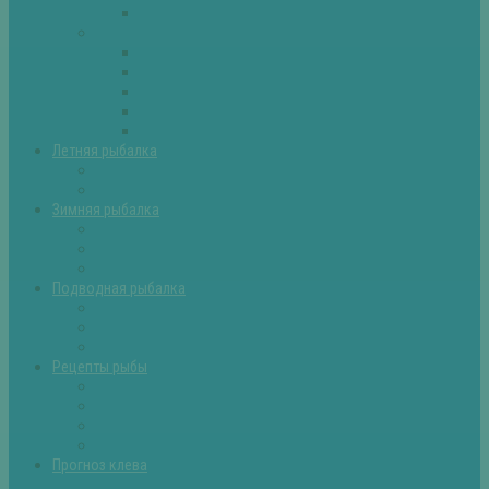
Самоделки для рыбалки
Экипировка
Костюмы и сапоги
Лодки
Палатки
Эхолоты и другое
Ящики, буры и др
Летняя рыбалка
Летняя рыбалка советы
Прикормки и насадки
Зимняя рыбалка
Зимняя рыбалка — общие советы
Зимние насадки, оснастки
Зимние прикормки
Подводная рыбалка
Подводная рыбалка общие советы
Снаряжение для подводной охоты
Оружие для подводной рыбалки
Рецепты рыбы
Салаты с рыбой
Вторые блюда из рыбы
Первые блюда (уха,суп)
Пироги из рыбы
Прогноз клева