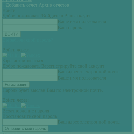
+
Добавить отчет
Архив отчетов
Войти
Добро пожаловать!
Войдите в Ваш аккаунт
Ваше имя пользователя
Ваш пароль
Вы забыли свой пароль?
Войти через:
Зарегистрироваться
Добро пожаловать!
Зарегистрируйте свой аккаунт
Ваш адрес электронной почты
Ваше имя пользователя
Пароль будет выслан Вам по электронной почте.
Войти через:
Всоатновление пароля
Восстановите свой пароль
Ваш адрес электронной почты