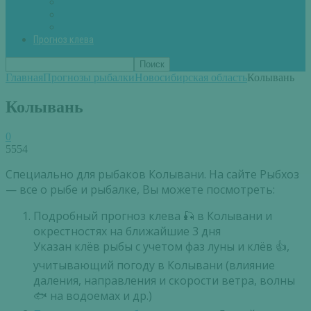
Вторые блюда из рыбы
Первые блюда (уха,суп)
Пироги из рыбы
Прогноз клева
Главная
Прогнозы рыбалки
Новосибирская область
Колывань
Колывань
0
5554
Специально для рыбаков Колывани. На сайте Рыбхоз
— все о рыбе и рыбалке, Вы можете посмотреть:
Подробный прогноз клева 🎣 в Колывани и
окрестностях на ближайшие 3 дня
Указан клёв рыбы с учетом фаз луны и клёв 👍,
учитывающий погоду в Колывани (влияние
даления, направления и скорости ветра, волны
🐟 на водоемах и др.)