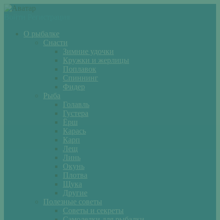
Войти
Регистрация
О рыбалке
Снасти
Зимние удочки
Кружки и жерлицы
Поплавок
Спиннинг
Фидер
Рыба
Голавль
Густера
Ёрш
Карась
Карп
Лещ
Линь
Окунь
Плотва
Щука
Другие
Полезные советы
Советы и секреты
Самоделки для рыбалки