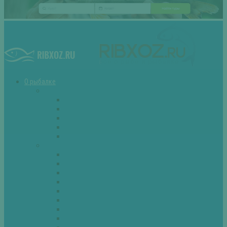
О рыбалке
Снасти
Зимние удочки
Кружки и жерлицы
Поплавок
Спиннинг
Фидер
Рыба
Голавль
Густера
Ёрш
Карась
Карп
Лещ
Линь
Окунь