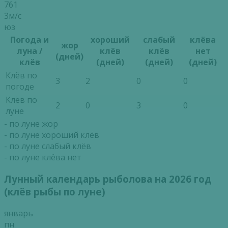
761
3м/с
юз
Погода и
хороший
слабый
клёва
жор
луна /
клёв
клёв
нет
(дней)
клёв
(дней)
(дней)
(дней)
Клёв по
3
2
0
0
погоде
Клёв по
2
0
3
0
луне
- по луне жор
- по луне хороший клёв
- по луне слабый клёв
- по луне клёва нет
Лунный календарь рыболова на 2026 год
(клёв рыбы по луне)
январь
пн