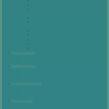
Плотва
Щука
Другие
Полезные советы
Советы и секреты
Самоделки для рыбалки
Экипировка
Костюмы и сапоги
Лодки
Палатки
Эхолоты и другое
Ящики, буры и др
Летняя рыбалка
Летняя рыбалка советы
Прикормки и насадки
Зимняя рыбалка
Зимняя рыбалка — общие советы
Зимние насадки, оснастки
Зимние прикормки
Подводная рыбалка
Подводная рыбалка общие советы
Снаряжение для подводной охоты
Оружие для подводной рыбалки
Рецепты рыбы
Салаты с рыбой