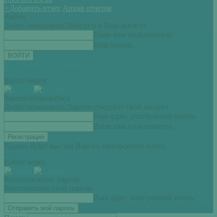
+
Добавить отчет
Архив отчетов
Войти
Добро пожаловать!
Войдите в Ваш аккаунт
Ваше имя пользователя
Ваш пароль
Вы забыли свой пароль?
Войти через:
Зарегистрироваться
Добро пожаловать!
Зарегистрируйте свой аккаунт
Ваш адрес электронной почты
Ваше имя пользователя
Пароль будет выслан Вам по электронной почте.
Войти через:
Всоатновление пароля
Восстановите свой пароль
Ваш адрес электронной почты