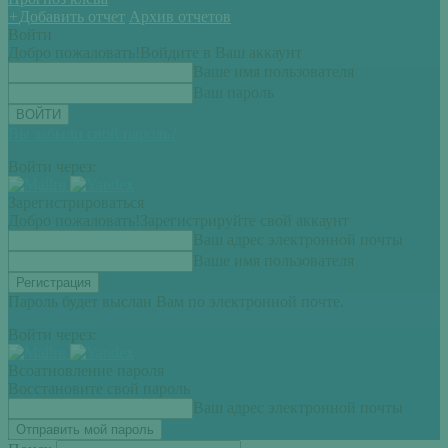
+
Добавить отчет
Архив отчетов
Войти
Добро пожаловать!
Войдите в Ваш аккаунт
Ваше имя пользователя
Ваш пароль
Вы забыли свой пароль?
Войти через:
Зарегистрироваться
Добро пожаловать!
Зарегистрируйте свой аккаунт
Ваш адрес электронной почты
Ваше имя пользователя
Пароль будет выслан Вам по электронной почте.
Войти через:
Всоатновление пароля
Восстановите свой пароль
Ваш адрес электронной почты