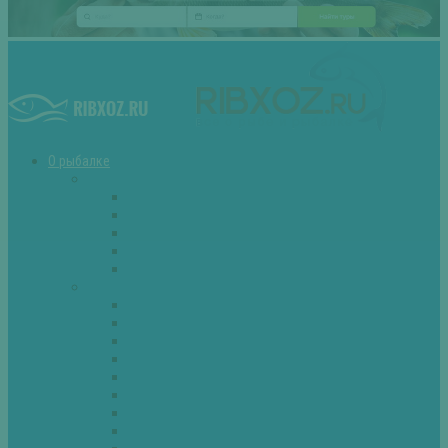
О рыбалке
Снасти
Зимние удочки
Кружки и жерлицы
Поплавок
Спиннинг
Фидер
Рыба
Голавль
Густера
Ёрш
Карась
Карп
Лещ
Линь
Окунь