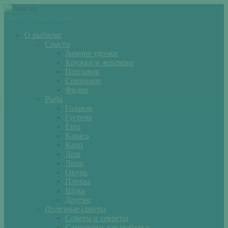
Войти
Регистрация
О рыбалке
Снасти
Зимние удочки
Кружки и жерлицы
Поплавок
Спиннинг
Фидер
Рыба
Голавль
Густера
Ёрш
Карась
Карп
Лещ
Линь
Окунь
Плотва
Щука
Другие
Полезные советы
Советы и секреты
Самоделки для рыбалки