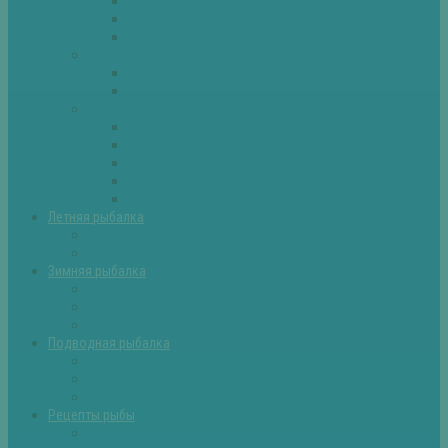
Плотва
Щука
Другие
Полезные советы
Советы и секреты
Самоделки для рыбалки
Экипировка
Костюмы и сапоги
Лодки
Палатки
Эхолоты и другое
Ящики, буры и др
Летняя рыбалка
Летняя рыбалка советы
Прикормки и насадки
Зимняя рыбалка
Зимняя рыбалка — общие советы
Зимние насадки, оснастки
Зимние прикормки
Подводная рыбалка
Подводная рыбалка общие советы
Снаряжение для подводной охоты
Оружие для подводной рыбалки
Рецепты рыбы
Салаты с рыбой