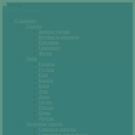
Войти
Регистрация
О рыбалке
Снасти
Зимние удочки
Кружки и жерлицы
Поплавок
Спиннинг
Фидер
Рыба
Голавль
Густера
Ёрш
Карась
Карп
Лещ
Линь
Окунь
Плотва
Щука
Другие
Полезные советы
Советы и секреты
Самоделки для рыбалки