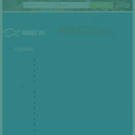
О рыбалке
Снасти
Зимние удочки
Кружки и жерлицы
Поплавок
Спиннинг
Фидер
Рыба
Голавль
Густера
Ёрш
Карась
Карп
Лещ
Линь
Окунь