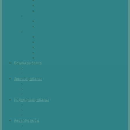
Плотва
Щука
Другие
Полезные советы
Советы и секреты
Самоделки для рыбалки
Экипировка
Костюмы и сапоги
Лодки
Палатки
Эхолоты и другое
Ящики, буры и др
Летняя рыбалка
Летняя рыбалка советы
Прикормки и насадки
Зимняя рыбалка
Зимняя рыбалка — общие советы
Зимние насадки, оснастки
Зимние прикормки
Подводная рыбалка
Подводная рыбалка общие советы
Снаряжение для подводной охоты
Оружие для подводной рыбалки
Рецепты рыбы
Салаты с рыбой