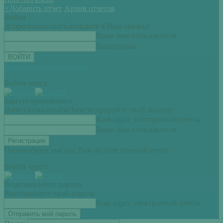
+
Добавить отчет
Архив отчетов
Войти
Добро пожаловать!
Войдите в Ваш аккаунт
Ваше имя пользователя
Ваш пароль
Вы забыли свой пароль?
Войти через:
Зарегистрироваться
Добро пожаловать!
Зарегистрируйте свой аккаунт
Ваш адрес электронной почты
Ваше имя пользователя
Пароль будет выслан Вам по электронной почте.
Войти через:
Всоатновление пароля
Восстановите свой пароль
Ваш адрес электронной почты