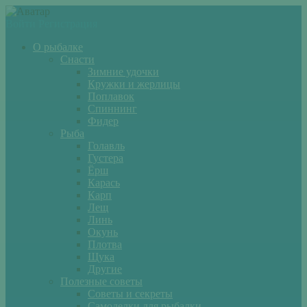
Войти
Регистрация
О рыбалке
Снасти
Зимние удочки
Кружки и жерлицы
Поплавок
Спиннинг
Фидер
Рыба
Голавль
Густера
Ёрш
Карась
Карп
Лещ
Линь
Окунь
Плотва
Щука
Другие
Полезные советы
Советы и секреты
Самоделки для рыбалки