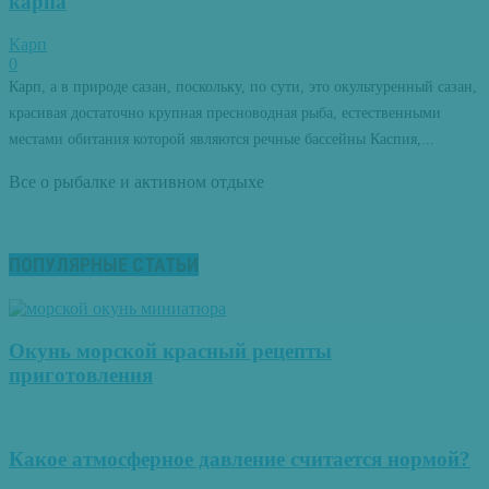
карпа
Карп
0
Карп, а в природе сазан, поскольку, по сути, это окультуренный сазан,
красивая достаточно крупная пресноводная рыба, естественными
местами обитания которой являются речные бассейны Каспия,...
Все о рыбалке и активном отдыхе
ПОПУЛЯРНЫЕ СТАТЬИ
Окунь морской красный рецепты
приготовления
Какое атмосферное давление считается нормой?