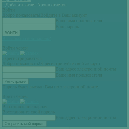
+
Добавить отчет
Архив отчетов
Войти
Добро пожаловать!
Войдите в Ваш аккаунт
Ваше имя пользователя
Ваш пароль
Вы забыли свой пароль?
Войти через:
Зарегистрироваться
Добро пожаловать!
Зарегистрируйте свой аккаунт
Ваш адрес электронной почты
Ваше имя пользователя
Пароль будет выслан Вам по электронной почте.
Войти через:
Всоатновление пароля
Восстановите свой пароль
Ваш адрес электронной почты