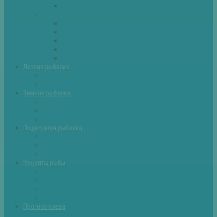
Самоделки для рыбалки
Экипировка
Костюмы и сапоги
Лодки
Палатки
Эхолоты и другое
Ящики, буры и др
Летняя рыбалка
Летняя рыбалка советы
Прикормки и насадки
Зимняя рыбалка
Зимняя рыбалка — общие советы
Зимние насадки, оснастки
Зимние прикормки
Подводная рыбалка
Подводная рыбалка общие советы
Снаряжение для подводной охоты
Оружие для подводной рыбалки
Рецепты рыбы
Салаты с рыбой
Вторые блюда из рыбы
Первые блюда (уха,суп)
Пироги из рыбы
Прогноз клева