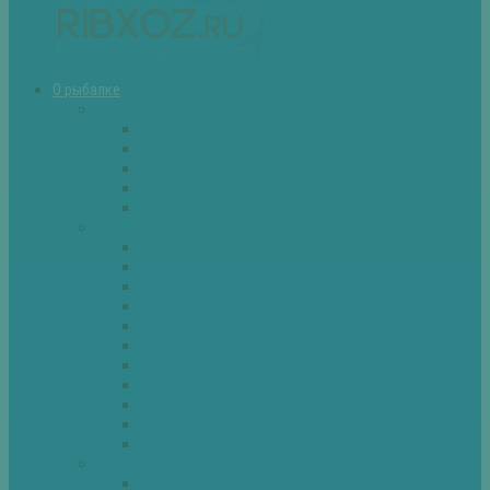
О рыбалке
Снасти
Зимние удочки
Кружки и жерлицы
Поплавок
Спиннинг
Фидер
Рыба
Голавль
Густера
Ёрш
Карась
Карп
Лещ
Линь
Окунь
Плотва
Щука
Другие
Полезные советы
Советы и секреты