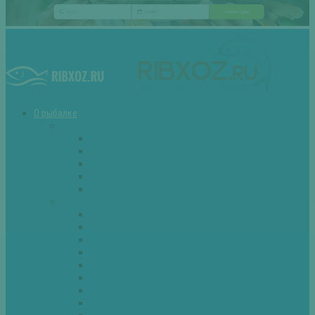
О рыбалке
Снасти
Зимние удочки
Кружки и жерлицы
Поплавок
Спиннинг
Фидер
Рыба
Голавль
Густера
Ёрш
Карась
Карп
Лещ
Линь
Окунь