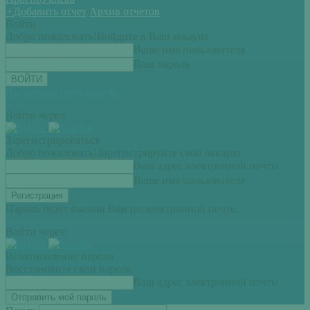
+
Добавить отчет
Архив отчетов
Войти
Добро пожаловать!
Войдите в Ваш аккаунт
Ваше имя пользователя
Ваш пароль
Вы забыли свой пароль?
Войти через:
Зарегистрироваться
Добро пожаловать!
Зарегистрируйте свой аккаунт
Ваш адрес электронной почты
Ваше имя пользователя
Пароль будет выслан Вам по электронной почте.
Войти через:
Всоатновление пароля
Восстановите свой пароль
Ваш адрес электронной почты