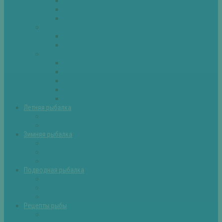
Плотва
Щука
Другие
Полезные советы
Советы и секреты
Самоделки для рыбалки
Экипировка
Костюмы и сапоги
Лодки
Палатки
Эхолоты и другое
Ящики, буры и др
Летняя рыбалка
Летняя рыбалка советы
Прикормки и насадки
Зимняя рыбалка
Зимняя рыбалка — общие советы
Зимние насадки, оснастки
Зимние прикормки
Подводная рыбалка
Подводная рыбалка общие советы
Снаряжение для подводной охоты
Оружие для подводной рыбалки
Рецепты рыбы
Салаты с рыбой