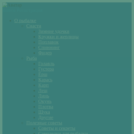
Войти
Регистрация
О рыбалке
Снасти
Зимние удочки
Кружки и жерлицы
Поплавок
Спиннинг
Фидер
Рыба
Голавль
Густера
Ёрш
Карась
Карп
Лещ
Линь
Окунь
Плотва
Щука
Другие
Полезные советы
Советы и секреты
Самоделки для рыбалки