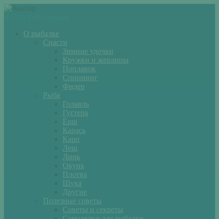
Войти
Регистрация
О рыбалке
Снасти
Зимние удочки
Кружки и жерлицы
Поплавок
Спиннинг
Фидер
Рыба
Голавль
Густера
Ёрш
Карась
Карп
Лещ
Линь
Окунь
Плотва
Щука
Другие
Полезные советы
Советы и секреты
Самоделки для рыбалки