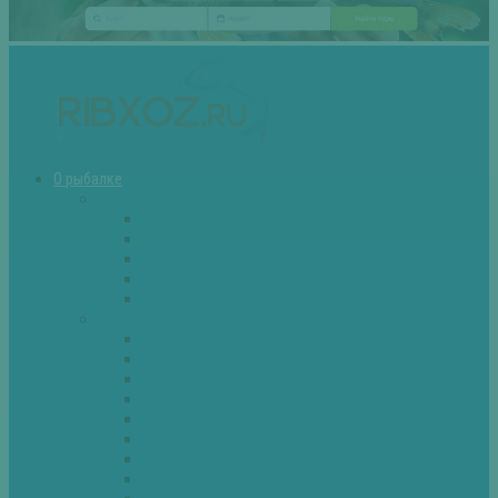
О рыбалке
Снасти
Зимние удочки
Кружки и жерлицы
Поплавок
Спиннинг
Фидер
Рыба
Голавль
Густера
Ёрш
Карась
Карп
Лещ
Линь
Окунь