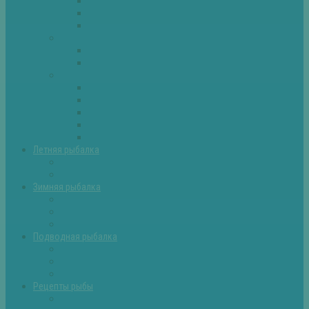
Плотва
Щука
Другие
Полезные советы
Советы и секреты
Самоделки для рыбалки
Экипировка
Костюмы и сапоги
Лодки
Палатки
Эхолоты и другое
Ящики, буры и др
Летняя рыбалка
Летняя рыбалка советы
Прикормки и насадки
Зимняя рыбалка
Зимняя рыбалка — общие советы
Зимние насадки, оснастки
Зимние прикормки
Подводная рыбалка
Подводная рыбалка общие советы
Снаряжение для подводной охоты
Оружие для подводной рыбалки
Рецепты рыбы
Салаты с рыбой