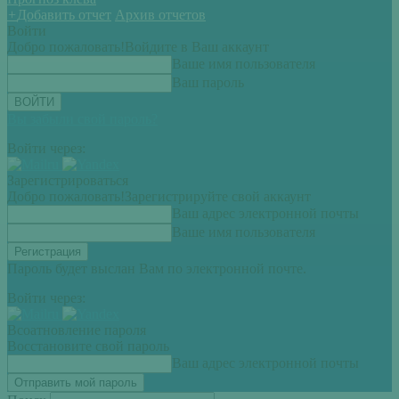
+
Добавить отчет
Архив отчетов
Войти
Добро пожаловать!
Войдите в Ваш аккаунт
Ваше имя пользователя
Ваш пароль
Вы забыли свой пароль?
Войти через:
Зарегистрироваться
Добро пожаловать!
Зарегистрируйте свой аккаунт
Ваш адрес электронной почты
Ваше имя пользователя
Пароль будет выслан Вам по электронной почте.
Войти через:
Всоатновление пароля
Восстановите свой пароль
Ваш адрес электронной почты