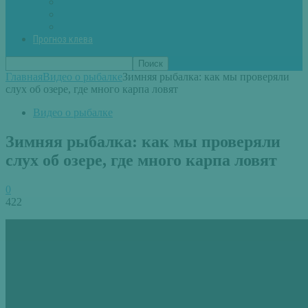
Вторые блюда из рыбы
Первые блюда (уха,суп)
Пироги из рыбы
Прогноз клева
Главная
Видео о рыбалке
Зимняя рыбалка: как мы проверяли
слух об озере, где много карпа ловят
Видео о рыбалке
Зимняя рыбалка: как мы проверяли
слух об озере, где много карпа ловят
0
422