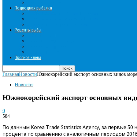
Зимние прикормки
Подводная рыбалка
Подводная рыбалка общие советы
Снаряжение для подводной охоты
Оружие для подводной рыбалки
Рецепты рыбы
Салаты с рыбой
Вторые блюда из рыбы
Первые блюда (уха,суп)
Пироги из рыбы
Прогноз клева
Главная
Новости
Южнокорейский экспорт основных видов море
Новости
Южнокорейский экспорт основных видо
0
584
По данным Korea Trade Statistics Agency, за первые 5
процента по сравнению с аналогичным периодом 2016 