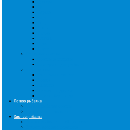
Густера
Ёрш
Карась
Карп
Лещ
Линь
Окунь
Плотва
Щука
Другие
Полезные советы
Советы и секреты
Самоделки для рыбалки
Экипировка
Костюмы и сапоги
Лодки
Палатки
Эхолоты и другое
Ящики, буры и др
Летняя рыбалка
Летняя рыбалка советы
Прикормки и насадки
Зимняя рыбалка
Зимняя рыбалка — общие советы
Зимние насадки, оснастки