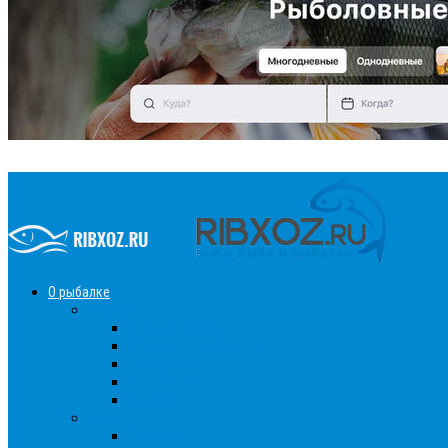
О рыбалке
Снасти
Зимние удочки
Кружки и жерлицы
Поплавок
Спиннинг
Фидер
Рыба
Голавль