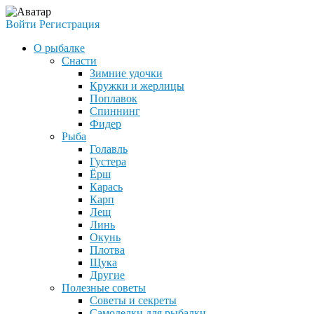
Войти
Регистрация
О рыбалке
Снасти
Зимние удочки
Кружки и жерлицы
Поплавок
Спиннинг
Фидер
Рыба
Голавль
Густера
Ёрш
Карась
Карп
Лещ
Линь
Окунь
Плотва
Щука
Другие
Полезные советы
Советы и секреты
Самоделки для рыбалки