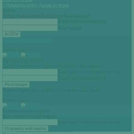
+
Добавить отчет
Архив отчетов
Войти
Добро пожаловать!
Войдите в Ваш аккаунт
Ваше имя пользователя
Ваш пароль
Вы забыли свой пароль?
Войти через:
Зарегистрироваться
Добро пожаловать!
Зарегистрируйте свой аккаунт
Ваш адрес электронной почты
Ваше имя пользователя
Пароль будет выслан Вам по электронной почте.
Войти через:
Всоатновление пароля
Восстановите свой пароль
Ваш адрес электронной почты