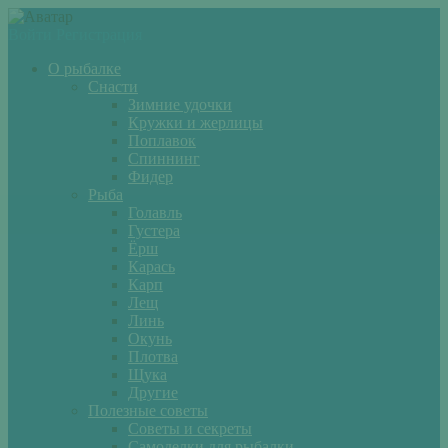
Войти
Регистрация
О рыбалке
Снасти
Зимние удочки
Кружки и жерлицы
Поплавок
Спиннинг
Фидер
Рыба
Голавль
Густера
Ёрш
Карась
Карп
Лещ
Линь
Окунь
Плотва
Щука
Другие
Полезные советы
Советы и секреты
Самоделки для рыбалки