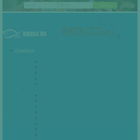
О рыбалке
Снасти
Зимние удочки
Кружки и жерлицы
Поплавок
Спиннинг
Фидер
Рыба
Голавль
Густера
Ёрш
Карась
Карп
Лещ
Линь
Окунь