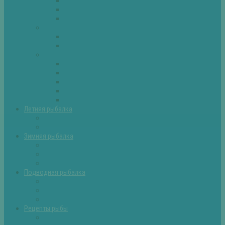
Плотва
Щука
Другие
Полезные советы
Советы и секреты
Самоделки для рыбалки
Экипировка
Костюмы и сапоги
Лодки
Палатки
Эхолоты и другое
Ящики, буры и др
Летняя рыбалка
Летняя рыбалка советы
Прикормки и насадки
Зимняя рыбалка
Зимняя рыбалка — общие советы
Зимние насадки, оснастки
Зимние прикормки
Подводная рыбалка
Подводная рыбалка общие советы
Снаряжение для подводной охоты
Оружие для подводной рыбалки
Рецепты рыбы
Салаты с рыбой