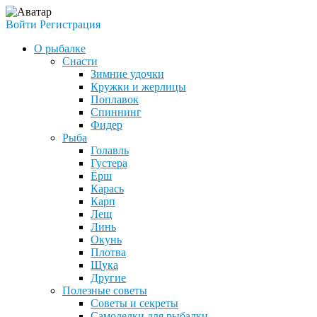
Войти
Регистрация
О рыбалке
Снасти
Зимние удочки
Кружки и жерлицы
Поплавок
Спиннинг
Фидер
Рыба
Голавль
Густера
Ёрш
Карась
Карп
Лещ
Линь
Окунь
Плотва
Щука
Другие
Полезные советы
Советы и секреты
Самоделки для рыбалки