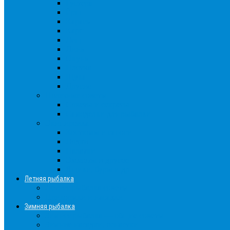
Густера
Ёрш
Карась
Карп
Лещ
Линь
Окунь
Плотва
Щука
Другие
Полезные советы
Советы и секреты
Самоделки для рыбалки
Экипировка
Костюмы и сапоги
Лодки
Палатки
Эхолоты и другое
Ящики, буры и др
Летняя рыбалка
Летняя рыбалка советы
Прикормки и насадки
Зимняя рыбалка
Зимняя рыбалка — общие советы
Зимние насадки, оснастки