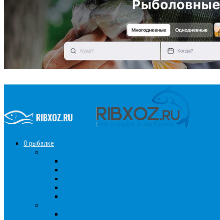
О рыбалке
Снасти
Зимние удочки
Кружки и жерлицы
Поплавок
Спиннинг
Фидер
Рыба
Голавль