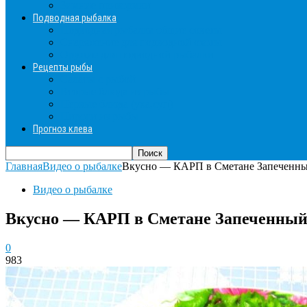
Зимние прикормки
Подводная рыбалка
Подводная рыбалка общие советы
Снаряжение для подводной охоты
Оружие для подводной рыбалки
Рецепты рыбы
Салаты с рыбой
Вторые блюда из рыбы
Первые блюда (уха,суп)
Пироги из рыбы
Прогноз клева
Главная
Видео о рыбалке
Вкусно — КАРП в Сметане Запеченный
Видео о рыбалке
Вкусно — КАРП в Сметане Запеченный 
0
983