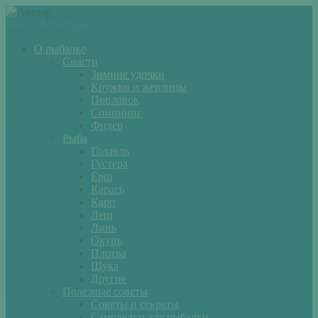
Войти
Регистрация
О рыбалке
Снасти
Зимние удочки
Кружки и жерлицы
Поплавок
Спиннинг
Фидер
Рыба
Голавль
Густера
Ёрш
Карась
Карп
Лещ
Линь
Окунь
Плотва
Щука
Другие
Полезные советы
Советы и секреты
Самоделки для рыбалки