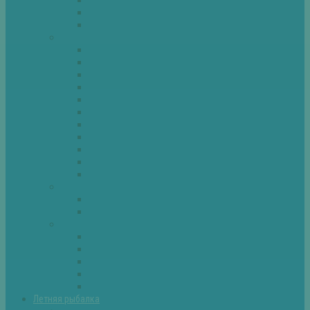
Спиннинг
Фидер
Рыба
Голавль
Густера
Ёрш
Карась
Карп
Лещ
Линь
Окунь
Плотва
Щука
Другие
Полезные советы
Советы и секреты
Самоделки для рыбалки
Экипировка
Костюмы и сапоги
Лодки
Палатки
Эхолоты и другое
Ящики, буры и др
Летняя рыбалка