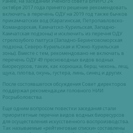
Ранее, на заседании Ученого совета ВНИРО 24
октября 2017 года принято решение рекомендовать
включить в перечень ОДУ на 2019 год также бычков
прикамчатских вод (Карагинская, Петропавловско-
Командорская, Камчатско-Курильская, Западно-
Камчатская подзоны) и исключить из перечня ОДУ
стрелозубого палтуса (Западно-Беринговоморская
подзона, Северо-Курильская и Южно-Курильская
зоны). Вместе с тем, рекомендовано не включать в
перечень ОДУ 49 пресноводных видов водных
биоресурсов, таких, как корюшка, берш, чехонь, лещ,
щука, плотва, окунь, густера, линь, синец и других.
После состоявшегося обсуждения Совет директоров
поддержал рекомендации головного НИИ
Росрыболовства.
Еще одним вопросом повестки заседания стали
приоритетные перечни видов водных биоресурсов
для осуществления искусственного воспроизводства.
Так называемые «рейтинговые списки» составлены