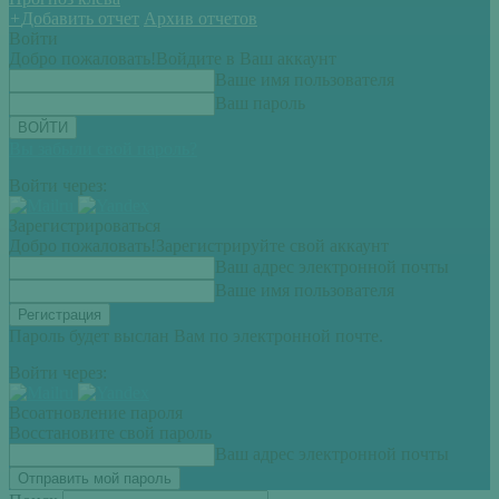
+
Добавить отчет
Архив отчетов
Войти
Добро пожаловать!
Войдите в Ваш аккаунт
Ваше имя пользователя
Ваш пароль
Вы забыли свой пароль?
Войти через:
Зарегистрироваться
Добро пожаловать!
Зарегистрируйте свой аккаунт
Ваш адрес электронной почты
Ваше имя пользователя
Пароль будет выслан Вам по электронной почте.
Войти через:
Всоатновление пароля
Восстановите свой пароль
Ваш адрес электронной почты