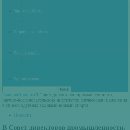
Летняя рыбалка советы
Прикормки и насадки
Зимняя рыбалка
Зимняя рыбалка — общие советы
Зимние насадки, оснастки
Зимние прикормки
Подводная рыбалка
Подводная рыбалка общие советы
Снаряжение для подводной охоты
Оружие для подводной рыбалки
Рецепты рыбы
Салаты с рыбой
Вторые блюда из рыбы
Первые блюда (уха,суп)
Пироги из рыбы
Прогноз клева
Главная
Новости
В Совет директоров промышленности,
научно-исследовательских институтов согласовали изменения
в список одуемых водными видами спорта
Новости
В Совет директоров промышленности,