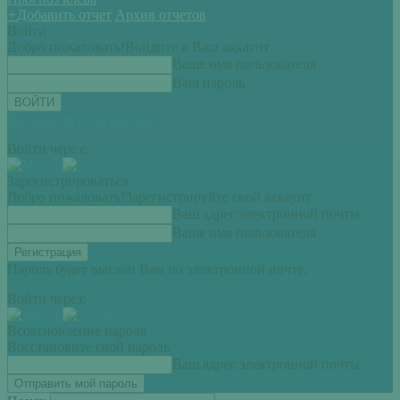
+
Добавить отчет
Архив отчетов
Войти
Добро пожаловать!
Войдите в Ваш аккаунт
Ваше имя пользователя
Ваш пароль
Вы забыли свой пароль?
Войти через:
Зарегистрироваться
Добро пожаловать!
Зарегистрируйте свой аккаунт
Ваш адрес электронной почты
Ваше имя пользователя
Пароль будет выслан Вам по электронной почте.
Войти через:
Всоатновление пароля
Восстановите свой пароль
Ваш адрес электронной почты