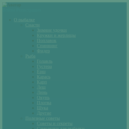
Войти
Регистрация
О рыбалке
Снасти
Зимние удочки
Кружки и жерлицы
Поплавок
Спиннинг
Фидер
Рыба
Голавль
Густера
Ёрш
Карась
Карп
Лещ
Линь
Окунь
Плотва
Щука
Другие
Полезные советы
Советы и секреты
Самоделки для рыбалки