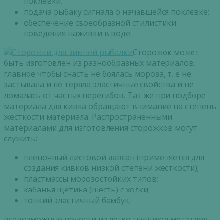
поклевки;
подача рыбаку сигнала о начавшейся поклевке;
обеспечение своеобразной стилистики
поведения наживки в воде.
Сторожок может
быть изготовлен из разнообразных материалов,
главное чтобы снасть не боялась мороза, т. е не
застывала и не теряла эластичные свойства и не
ломалась от частых перегибов. Так же при подборе
материала для кивка обращают внимание на степень
жесткости материала. Распространенными
материалами для изготовления сторожков могут
служить:
пленочный листовой лавсан (применяется для
создания кивков низкой степени жесткости);
пластмассы морозостойких типов;
кабанья щетина (шесть) с холки;
тонкий эластичный бамбук;
всевозможные полоски из легко гнущихся металлов,