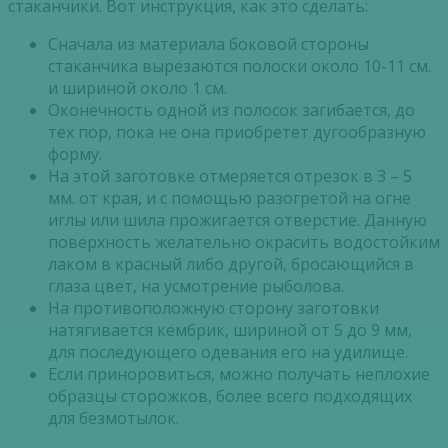
стаканчики. Вот инструкция, как это сделать:
Сначала из материала боковой стороны
стаканчика вырезаются полоски около 10-11 см.
и шириной около 1 см.
Оконечность одной из полосок загибается, до
тех пор, пока не она приобретет дугообразную
форму.
На этой заготовке отмеряется отрезок в 3 – 5
мм. от края, и с помощью разогретой на огне
иглы или шила прожигается отверстие. Данную
поверхность желательно окрасить водостойким
лаком в красный либо другой, бросающийся в
глаза цвет, на усмотрение рыболова.
На противоположную сторону заготовки
натягивается кембрик, шириной от 5 до 9 мм,
для последующего одевания его на удилище.
Если приноровиться, можно получать неплохие
образцы сторожков, более всего подходящих
для безмотылок.