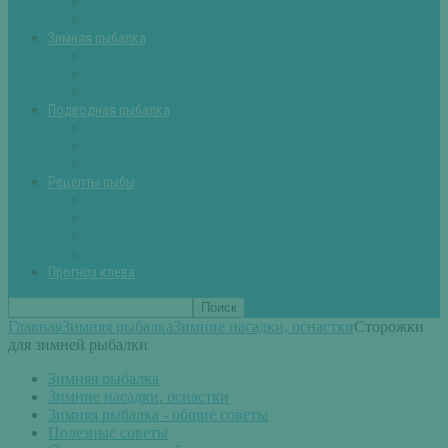
Летняя рыбалка советы
Прикормки и насадки
Зимняя рыбалка
Зимняя рыбалка — общие советы
Зимние насадки, оснастки
Зимние прикормки
Подводная рыбалка
Подводная рыбалка общие советы
Снаряжение для подводной охоты
Оружие для подводной рыбалки
Рецепты рыбы
Салаты с рыбой
Вторые блюда из рыбы
Первые блюда (уха,суп)
Пироги из рыбы
Прогноз клева
Главная
Зимняя рыбалка
Зимние насадки, оснастки
Сторожки
для зимней рыбалки
Зимняя рыбалка
Зимние насадки, оснастки
Зимняя рыбалка - общие советы
Полезные советы