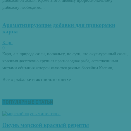
рыболовной ловли. Кроме этого, любому профессиональному
рыболову необходимо...
Ароматизирующие добавки для прикормки
карпа
Карп
0
Карп, а в природе сазан, поскольку, по сути, это окультуренный сазан,
красивая достаточно крупная пресноводная рыба, естественными
местами обитания которой являются речные бассейны Каспия,...
Все о рыбалке и активном отдыхе
ПОПУЛЯРНЫЕ СТАТЬИ
Окунь морской красный рецепты