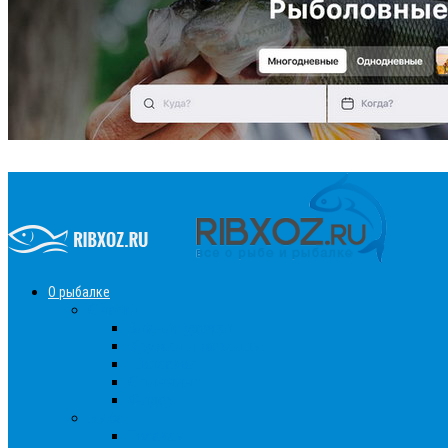
О рыбалке
Снасти
Зимние удочки
Кружки и жерлицы
Поплавок
Спиннинг
Фидер
Рыба
Голавль