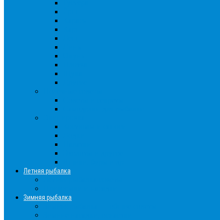
Густера
Ёрш
Карась
Карп
Лещ
Линь
Окунь
Плотва
Щука
Другие
Полезные советы
Советы и секреты
Самоделки для рыбалки
Экипировка
Костюмы и сапоги
Лодки
Палатки
Эхолоты и другое
Ящики, буры и др
Летняя рыбалка
Летняя рыбалка советы
Прикормки и насадки
Зимняя рыбалка
Зимняя рыбалка — общие советы
Зимние насадки, оснастки