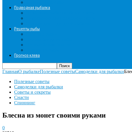
Зимние прикормки
Подводная рыбалка
Подводная рыбалка общие советы
Снаряжение для подводной охоты
Оружие для подводной рыбалки
Рецепты рыбы
Салаты с рыбой
Вторые блюда из рыбы
Первые блюда (уха,суп)
Пироги из рыбы
Прогноз клева
Главная
О рыбалке
Полезные советы
Самоделки для рыбалки
Бле
Полезные советы
Самоделки для рыбалки
Советы и секреты
Снасти
Спиннинг
Блесна из монет своими руками
0