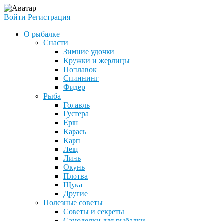
Войти
Регистрация
О рыбалке
Снасти
Зимние удочки
Кружки и жерлицы
Поплавок
Спиннинг
Фидер
Рыба
Голавль
Густера
Ёрш
Карась
Карп
Лещ
Линь
Окунь
Плотва
Щука
Другие
Полезные советы
Советы и секреты
Самоделки для рыбалки