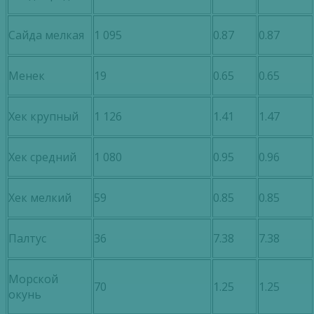
Сайда мелкая
1 095
0.87
0.87
Менек
19
0.65
0.65
Хек крупный
1 126
1.41
1.47
Хек средний
1 080
0.95
0.96
Хек мелкий
59
0.85
0.85
Палтус
36
7.38
7.38
Морской
70
1.25
1.25
окунь