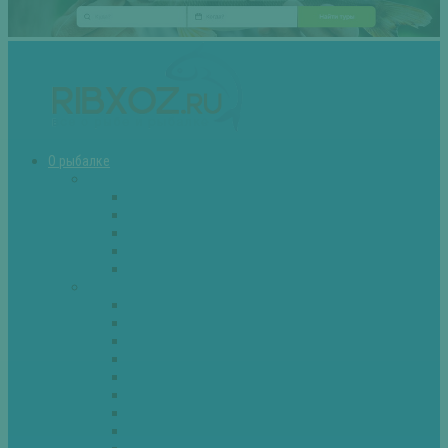
О рыбалке
Снасти
Зимние удочки
Кружки и жерлицы
Поплавок
Спиннинг
Фидер
Рыба
Голавль
Густера
Ёрш
Карась
Карп
Лещ
Линь
Окунь