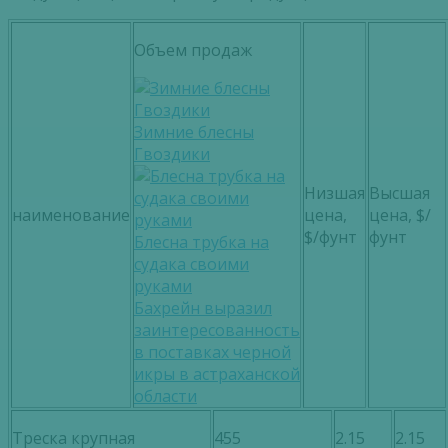
Объем продаж
Зимние блесны
Гвоздики
Низшая
Высшая
наименование
цена,
цена, $/
$/фунт
фунт
Блесна трубка на
судака своими
руками
Бахрейн выразил
заинтересованность
в поставках черной
икры в астраханской
области
Треска крупная
455
2.15
2.15