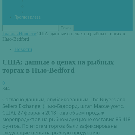
Вторые блюда из рыбы
Первые блюда (уха,суп)
Пироги из рыбы
Прогноз клева
Главная
Новости
США: данные о ценах на рыбных торгах в
Нью-Bedford
Новости
США: данные о ценах на рыбных
торгах в Нью-Bedford
0
344
Согласно данным, опубликованным The Buyers and
Sellers Exchange, (Нью-Бэдфорд, штат Массачусетс,
США), 27 февраля 2018 года объем продаж
морепродуктов на рыбном аукционе составил 85 418
фунтов. По итогам торгов были зафиксированы
следующие цены на рыбную продукцию: