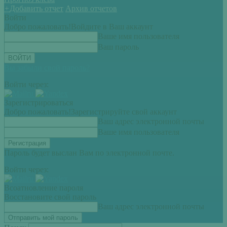
+
Добавить отчет
Архив отчетов
Войти
Добро пожаловать!
Войдите в Ваш аккаунт
Ваше имя пользователя
Ваш пароль
Вы забыли свой пароль?
Войти через:
Зарегистрироваться
Добро пожаловать!
Зарегистрируйте свой аккаунт
Ваш адрес электронной почты
Ваше имя пользователя
Пароль будет выслан Вам по электронной почте.
Войти через:
Всоатновление пароля
Восстановите свой пароль
Ваш адрес электронной почты