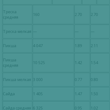
Треска
160
2.70
2.70
средняя
Треска мелкая
—
—
—
Пикша
4 047
1.89
2.11
Пикша
10 525
1.42
1.54
средняя
Пикша мелкая
3 000
0.77
0.80
Сайда
1 405
1.47
1.50
Сайда средняя
6 325
0.95
1.02