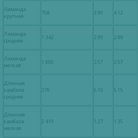
Лиманда
758
3.90
4.12
крупная
Лиманда
1 342
2.99
2.99
средняя
Лиманда
1 600
2.57
2.57
мелкая
Длинная
камбала
276
5.15
5.15
средняя
Длинная
камбала
2 419
1.27
1.35
мелкая