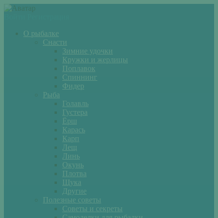
Войти
Регистрация
О рыбалке
Снасти
Зимние удочки
Кружки и жерлицы
Поплавок
Спиннинг
Фидер
Рыба
Голавль
Густера
Ёрш
Карась
Карп
Лещ
Линь
Окунь
Плотва
Щука
Другие
Полезные советы
Советы и секреты
Самоделки для рыбалки