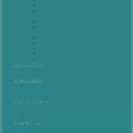
Плотва
Щука
Другие
Полезные советы
Советы и секреты
Самоделки для рыбалки
Экипировка
Костюмы и сапоги
Лодки
Палатки
Эхолоты и другое
Ящики, буры и др
Летняя рыбалка
Летняя рыбалка советы
Прикормки и насадки
Зимняя рыбалка
Зимняя рыбалка — общие советы
Зимние насадки, оснастки
Зимние прикормки
Подводная рыбалка
Подводная рыбалка общие советы
Снаряжение для подводной охоты
Оружие для подводной рыбалки
Рецепты рыбы
Салаты с рыбой