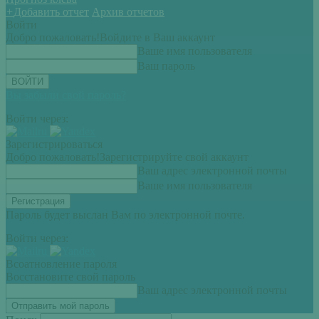
+
Добавить отчет
Архив отчетов
Войти
Добро пожаловать!
Войдите в Ваш аккаунт
Ваше имя пользователя
Ваш пароль
Вы забыли свой пароль?
Войти через:
Зарегистрироваться
Добро пожаловать!
Зарегистрируйте свой аккаунт
Ваш адрес электронной почты
Ваше имя пользователя
Пароль будет выслан Вам по электронной почте.
Войти через:
Всоатновление пароля
Восстановите свой пароль
Ваш адрес электронной почты