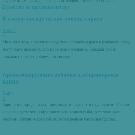
служит приманкой для рыбы, обитающей в озерах со стоячей...
В какую погоду нужно ловить карася
Карась
0
Мнения о том, в какую погоду лучше ловить карася в рыбацкой среде
могут быть диаметрально противоположными. Каждый рыбак
подходит к этой проблеме по своему,...
Ароматизирующие добавки для прикормки
карпа
Карп
0
Карп, а в природе сазан, поскольку, по сути, это окультуренный сазан,
красивая достаточно крупная пресноводная рыба, естественными
местами обитания которой являются речные бассейны Каспия,...