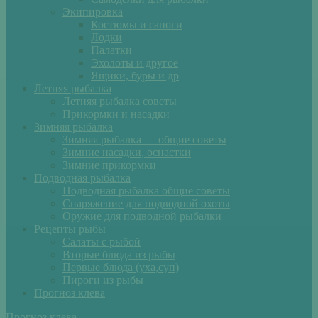
Экипировка
Костюмы и сапоги
Лодки
Палатки
Эхолоты и другое
Ящики, буры и др
Летняя рыбалка
Летняя рыбалка советы
Прикормки и насадки
Зимняя рыбалка
Зимняя рыбалка — общие советы
Зимние насадки, оснастки
Зимние прикормки
Подводная рыбалка
Подводная рыбалка общие советы
Снаряжение для подводной охоты
Оружие для подводной рыбалки
Рецепты рыбы
Салаты с рыбой
Вторые блюда из рыбы
Первые блюда (уха,суп)
Пироги из рыбы
Прогноз клева
Прогноз клева