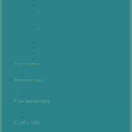
Плотва
Щука
Другие
Полезные советы
Советы и секреты
Самоделки для рыбалки
Экипировка
Костюмы и сапоги
Лодки
Палатки
Эхолоты и другое
Ящики, буры и др
Летняя рыбалка
Летняя рыбалка советы
Прикормки и насадки
Зимняя рыбалка
Зимняя рыбалка — общие советы
Зимние насадки, оснастки
Зимние прикормки
Подводная рыбалка
Подводная рыбалка общие советы
Снаряжение для подводной охоты
Оружие для подводной рыбалки
Рецепты рыбы
Салаты с рыбой