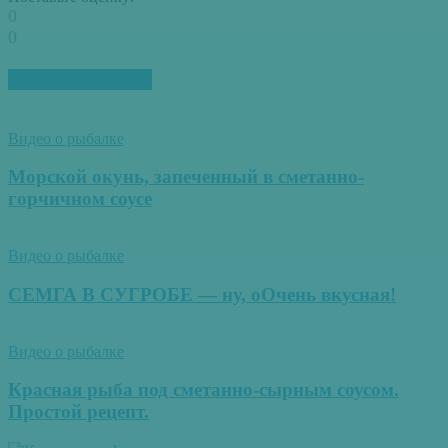
0
0
ПОХОЖИЕ СТАТЬИ
Видео о рыбалке
Морской окунь, запеченный в сметанно-
горчичном соусе
Видео о рыбалке
СЕМГА В СУГРОБЕ — ну, оОчень вкусная!
Видео о рыбалке
Красная рыба под сметанно-сырным соусом.
Простой рецепт.