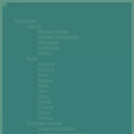
Войти
Регистрация
О рыбалке
Снасти
Зимние удочки
Кружки и жерлицы
Поплавок
Спиннинг
Фидер
Рыба
Голавль
Густера
Ёрш
Карась
Карп
Лещ
Линь
Окунь
Плотва
Щука
Другие
Полезные советы
Советы и секреты
Самоделки для рыбалки