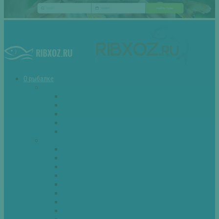
О рыбалке
Снасти
Зимние удочки
Кружки и жерлицы
Поплавок
Спиннинг
Фидер
Рыба
Голавль
Густера
Ёрш
Карась
Карп
Лещ
Линь
Окунь