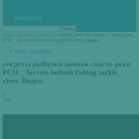
Вторые блюда из рыбы
Первые блюда (уха,суп)
Пироги из рыбы
Прогноз клева
Главная
Видео о рыбалке
секреты рыбалки донная снасть река
РСН _ Secrets bottom fishing tackle river. Видео.
Видео о рыбалке
секреты рыбалки донная снасть река
РСН _ Secrets bottom fishing tackle
river. Видео.
0
513