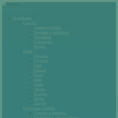
Войти
Регистрация
О рыбалке
Снасти
Зимние удочки
Кружки и жерлицы
Поплавок
Спиннинг
Фидер
Рыба
Голавль
Густера
Ёрш
Карась
Карп
Лещ
Линь
Окунь
Плотва
Щука
Другие
Полезные советы
Советы и секреты
Самоделки для рыбалки