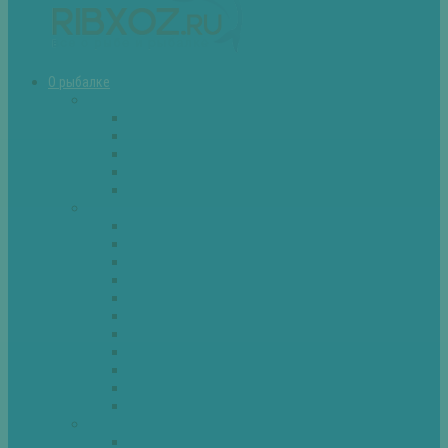
О рыбалке
Снасти
Зимние удочки
Кружки и жерлицы
Поплавок
Спиннинг
Фидер
Рыба
Голавль
Густера
Ёрш
Карась
Карп
Лещ
Линь
Окунь
Плотва
Щука
Другие
Полезные советы
Советы и секреты