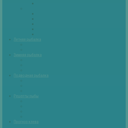
Самоделки для рыбалки
Экипировка
Костюмы и сапоги
Лодки
Палатки
Эхолоты и другое
Ящики, буры и др
Летняя рыбалка
Летняя рыбалка советы
Прикормки и насадки
Зимняя рыбалка
Зимняя рыбалка — общие советы
Зимние насадки, оснастки
Зимние прикормки
Подводная рыбалка
Подводная рыбалка общие советы
Снаряжение для подводной охоты
Оружие для подводной рыбалки
Рецепты рыбы
Салаты с рыбой
Вторые блюда из рыбы
Первые блюда (уха,суп)
Пироги из рыбы
Прогноз клева