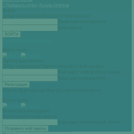
+
Добавить отчет
Архив отчетов
Войти
Добро пожаловать!
Войдите в Ваш аккаунт
Ваше имя пользователя
Ваш пароль
Вы забыли свой пароль?
Войти через:
Зарегистрироваться
Добро пожаловать!
Зарегистрируйте свой аккаунт
Ваш адрес электронной почты
Ваше имя пользователя
Пароль будет выслан Вам по электронной почте.
Войти через:
Всоатновление пароля
Восстановите свой пароль
Ваш адрес электронной почты