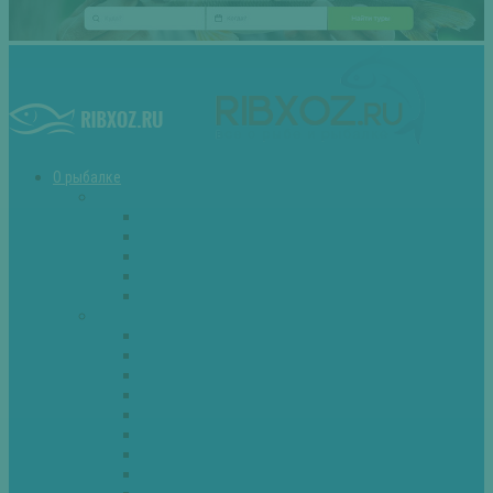
О рыбалке
Снасти
Зимние удочки
Кружки и жерлицы
Поплавок
Спиннинг
Фидер
Рыба
Голавль
Густера
Ёрш
Карась
Карп
Лещ
Линь
Окунь