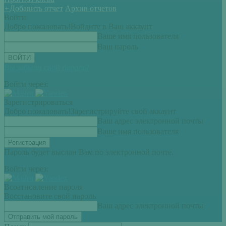
+
Добавить отчет
Архив отчетов
Войти
Добро пожаловать!
Войдите в Ваш аккаунт
Ваше имя пользователя
Ваш пароль
Вы забыли свой пароль?
Войти через:
Зарегистрироваться
Добро пожаловать!
Зарегистрируйте свой аккаунт
Ваш адрес электронной почты
Ваше имя пользователя
Пароль будет выслан Вам по электронной почте.
Войти через:
Всоатновление пароля
Восстановите свой пароль
Ваш адрес электронной почты