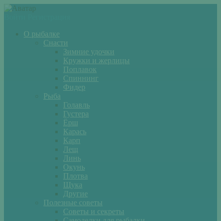
Войти
Регистрация
О рыбалке
Снасти
Зимние удочки
Кружки и жерлицы
Поплавок
Спиннинг
Фидер
Рыба
Голавль
Густера
Ёрш
Карась
Карп
Лещ
Линь
Окунь
Плотва
Щука
Другие
Полезные советы
Советы и секреты
Самоделки для рыбалки