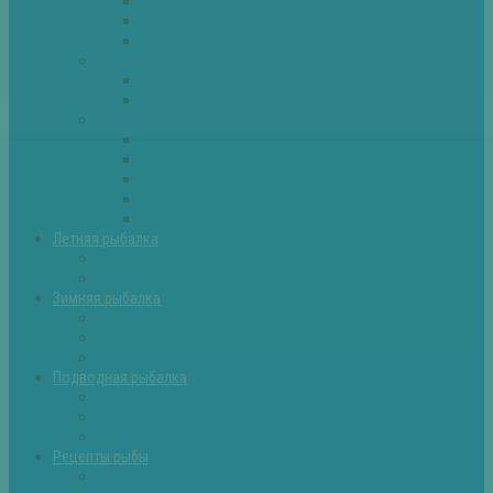
Плотва
Щука
Другие
Полезные советы
Советы и секреты
Самоделки для рыбалки
Экипировка
Костюмы и сапоги
Лодки
Палатки
Эхолоты и другое
Ящики, буры и др
Летняя рыбалка
Летняя рыбалка советы
Прикормки и насадки
Зимняя рыбалка
Зимняя рыбалка — общие советы
Зимние насадки, оснастки
Зимние прикормки
Подводная рыбалка
Подводная рыбалка общие советы
Снаряжение для подводной охоты
Оружие для подводной рыбалки
Рецепты рыбы
Салаты с рыбой