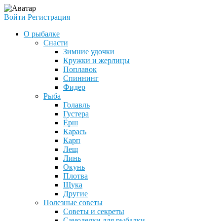
Войти
Регистрация
О рыбалке
Снасти
Зимние удочки
Кружки и жерлицы
Поплавок
Спиннинг
Фидер
Рыба
Голавль
Густера
Ёрш
Карась
Карп
Лещ
Линь
Окунь
Плотва
Щука
Другие
Полезные советы
Советы и секреты
Самоделки для рыбалки