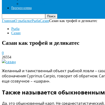
Пироги из рыбы
Прогноз клева
Главная
О рыбалке
Рыба
Сазан
Сазан как трофей и деликатес
Рыба
Сазан
Сазан как трофей и деликатес
0
26554
Желанный и таинственный объект рыбной ловли – саза
обозначения Cyprinus Carpio, говорит об обратном. Ca
еще созвучное – «шаран».
Также называется обыкновенным
Да, это обыкновенный карп. Не среднестатистический,