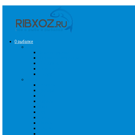
О рыбалке
Снасти
Зимние удочки
Кружки и жерлицы
Поплавок
Спиннинг
Фидер
Рыба
Голавль
Густера
Ёрш
Карась
Карп
Лещ
Линь
Окунь
Плотва
Щука