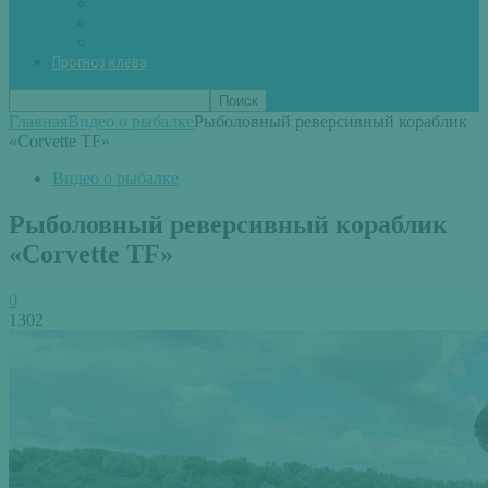
Вторые блюда из рыбы
Первые блюда (уха,суп)
Пироги из рыбы
Прогноз клева
Главная
Видео о рыбалке
Рыболовный реверсивный кораблик
«Corvette TF»
Видео о рыбалке
Рыболовный реверсивный кораблик
«Corvette TF»
0
1302