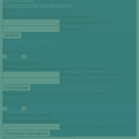
+
Добавить отчет
Архив отчетов
Войти
Добро пожаловать!
Войдите в Ваш аккаунт
Ваше имя пользователя
Ваш пароль
Вы забыли свой пароль?
Войти через:
Зарегистрироваться
Добро пожаловать!
Зарегистрируйте свой аккаунт
Ваш адрес электронной почты
Ваше имя пользователя
Пароль будет выслан Вам по электронной почте.
Войти через:
Всоатновление пароля
Восстановите свой пароль
Ваш адрес электронной почты