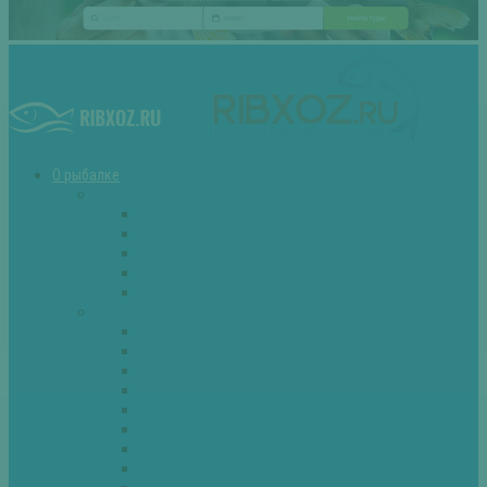
О рыбалке
Снасти
Зимние удочки
Кружки и жерлицы
Поплавок
Спиннинг
Фидер
Рыба
Голавль
Густера
Ёрш
Карась
Карп
Лещ
Линь
Окунь