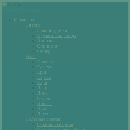
Войти
Регистрация
О рыбалке
Снасти
Зимние удочки
Кружки и жерлицы
Поплавок
Спиннинг
Фидер
Рыба
Голавль
Густера
Ёрш
Карась
Карп
Лещ
Линь
Окунь
Плотва
Щука
Другие
Полезные советы
Советы и секреты
Самоделки для рыбалки