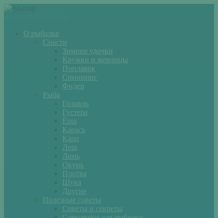
Войти
Регистрация
О рыбалке
Снасти
Зимние удочки
Кружки и жерлицы
Поплавок
Спиннинг
Фидер
Рыба
Голавль
Густера
Ёрш
Карась
Карп
Лещ
Линь
Окунь
Плотва
Щука
Другие
Полезные советы
Советы и секреты
Самоделки для рыбалки