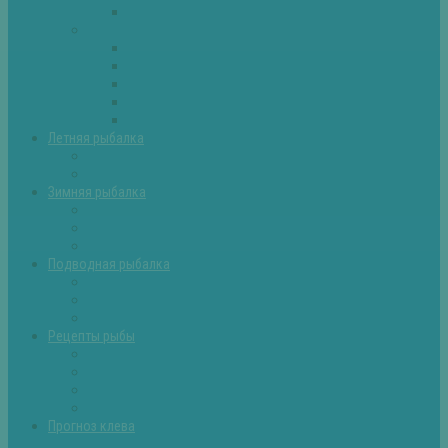
Самоделки для рыбалки
Экипировка
Костюмы и сапоги
Лодки
Палатки
Эхолоты и другое
Ящики, буры и др
Летняя рыбалка
Летняя рыбалка советы
Прикормки и насадки
Зимняя рыбалка
Зимняя рыбалка — общие советы
Зимние насадки, оснастки
Зимние прикормки
Подводная рыбалка
Подводная рыбалка общие советы
Снаряжение для подводной охоты
Оружие для подводной рыбалки
Рецепты рыбы
Салаты с рыбой
Вторые блюда из рыбы
Первые блюда (уха,суп)
Пироги из рыбы
Прогноз клева