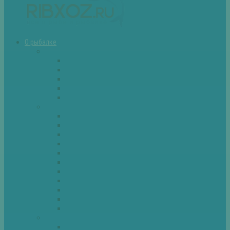
О рыбалке
Снасти
Зимние удочки
Кружки и жерлицы
Поплавок
Спиннинг
Фидер
Рыба
Голавль
Густера
Ёрш
Карась
Карп
Лещ
Линь
Окунь
Плотва
Щука
Другие
Полезные советы
Советы и секреты