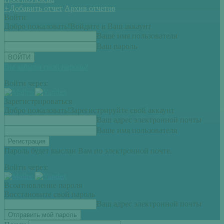
+
Добавить отчет
Архив отчетов
Войти
Добро пожаловать!
Войдите в Ваш аккаунт
Ваше имя пользователя
Ваш пароль
Вы забыли свой пароль?
Войти через:
Зарегистрироваться
Добро пожаловать!
Зарегистрируйте свой аккаунт
Ваш адрес электронной почты
Ваше имя пользователя
Пароль будет выслан Вам по электронной почте.
Войти через:
Всоатновление пароля
Восстановите свой пароль
Ваш адрес электронной почты