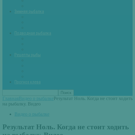
Летняя рыбалка советы
Прикормки и насадки
Зимняя рыбалка
Зимняя рыбалка — общие советы
Зимние насадки, оснастки
Зимние прикормки
Подводная рыбалка
Подводная рыбалка общие советы
Снаряжение для подводной охоты
Оружие для подводной рыбалки
Рецепты рыбы
Салаты с рыбой
Вторые блюда из рыбы
Первые блюда (уха,суп)
Пироги из рыбы
Прогноз клева
Главная
Видео о рыбалке
Результат Ноль. Когда не стоит ходить
на рыбалку. Видео
Видео о рыбалке
Результат Ноль. Когда не стоит ходить
на рыбалку. Видео