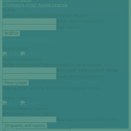
+
Добавить отчет
Архив отчетов
Войти
Добро пожаловать!
Войдите в Ваш аккаунт
Ваше имя пользователя
Ваш пароль
Вы забыли свой пароль?
Войти через:
Зарегистрироваться
Добро пожаловать!
Зарегистрируйте свой аккаунт
Ваш адрес электронной почты
Ваше имя пользователя
Пароль будет выслан Вам по электронной почте.
Войти через:
Всоатновление пароля
Восстановите свой пароль
Ваш адрес электронной почты