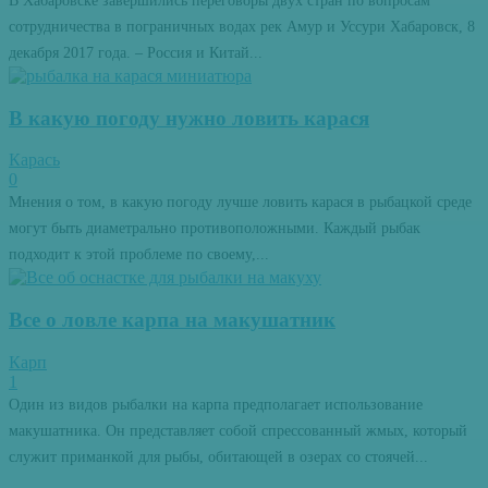
В Хабаровске завершились переговоры двух стран по вопросам
сотрудничества в пограничных водах рек Амур и Уссури Хабаровск, 8
декабря 2017 года. – Россия и Китай...
В какую погоду нужно ловить карася
Карась
0
Мнения о том, в какую погоду лучше ловить карася в рыбацкой среде
могут быть диаметрально противоположными. Каждый рыбак
подходит к этой проблеме по своему,...
Все о ловле карпа на макушатник
Карп
1
Один из видов рыбалки на карпа предполагает использование
макушатника. Он представляет собой спрессованный жмых, который
служит приманкой для рыбы, обитающей в озерах со стоячей...