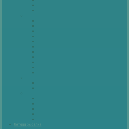
Спиннинг
Фидер
Рыба
Голавль
Густера
Ёрш
Карась
Карп
Лещ
Линь
Окунь
Плотва
Щука
Другие
Полезные советы
Советы и секреты
Самоделки для рыбалки
Экипировка
Костюмы и сапоги
Лодки
Палатки
Эхолоты и другое
Ящики, буры и др
Летняя рыбалка