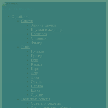
Войти
Регистрация
О рыбалке
Снасти
Зимние удочки
Кружки и жерлицы
Поплавок
Спиннинг
Фидер
Рыба
Голавль
Густера
Ёрш
Карась
Карп
Лещ
Линь
Окунь
Плотва
Щука
Другие
Полезные советы
Советы и секреты
Самоделки для рыбалки