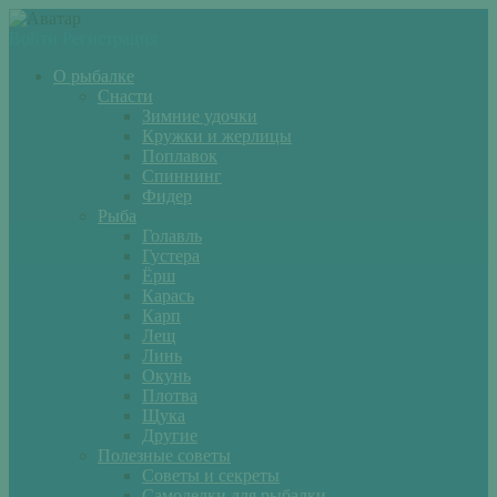
Войти
Регистрация
О рыбалке
Снасти
Зимние удочки
Кружки и жерлицы
Поплавок
Спиннинг
Фидер
Рыба
Голавль
Густера
Ёрш
Карась
Карп
Лещ
Линь
Окунь
Плотва
Щука
Другие
Полезные советы
Советы и секреты
Самоделки для рыбалки