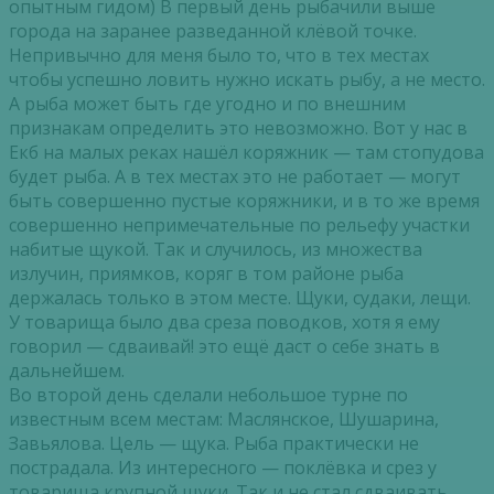
опытным гидом) В первый день рыбачили выше
города на заранее разведанной клёвой точке.
Непривычно для меня было то, что в тех местах
чтобы успешно ловить нужно искать рыбу, а не место.
А рыба может быть где угодно и по внешним
признакам определить это невозможно. Вот у нас в
Екб на малых реках нашёл коряжник — там стопудова
будет рыба. А в тех местах это не работает — могут
быть совершенно пустые коряжники, и в то же время
совершенно непримечательные по рельефу участки
набитые щукой. Так и случилось, из множества
излучин, приямков, коряг в том районе рыба
держалась только в этом месте. Щуки, судаки, лещи.
У товарища было два среза поводков, хотя я ему
говорил — сдваивай! это ещё даст о себе знать в
дальнейшем.
Во второй день сделали небольшое турне по
известным всем местам: Маслянское, Шушарина,
Завьялова. Цель — щука. Рыба практически не
пострадала. Из интересного — поклёвка и срез у
товарища крупной щуки. Так и не стал сдваивать