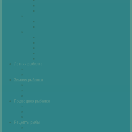
Плотва
Щука
Другие
Полезные советы
Советы и секреты
Самоделки для рыбалки
Экипировка
Костюмы и сапоги
Лодки
Палатки
Эхолоты и другое
Ящики, буры и др
Летняя рыбалка
Летняя рыбалка советы
Прикормки и насадки
Зимняя рыбалка
Зимняя рыбалка — общие советы
Зимние насадки, оснастки
Зимние прикормки
Подводная рыбалка
Подводная рыбалка общие советы
Снаряжение для подводной охоты
Оружие для подводной рыбалки
Рецепты рыбы
Салаты с рыбой