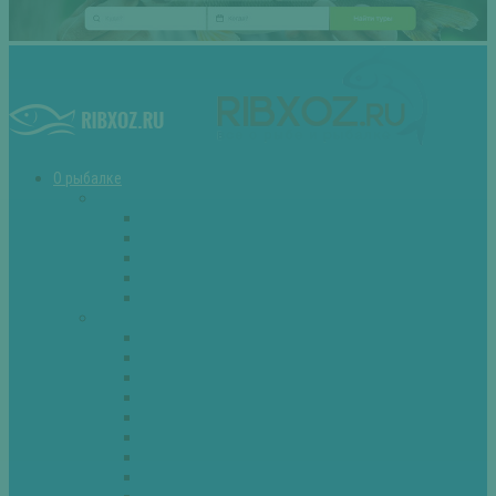
О рыбалке
Снасти
Зимние удочки
Кружки и жерлицы
Поплавок
Спиннинг
Фидер
Рыба
Голавль
Густера
Ёрш
Карась
Карп
Лещ
Линь
Окунь