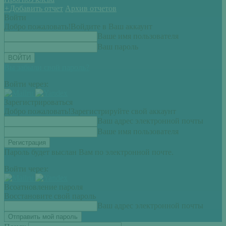
+
Добавить отчет
Архив отчетов
Войти
Добро пожаловать!
Войдите в Ваш аккаунт
Ваше имя пользователя
Ваш пароль
Вы забыли свой пароль?
Войти через:
Зарегистрироваться
Добро пожаловать!
Зарегистрируйте свой аккаунт
Ваш адрес электронной почты
Ваше имя пользователя
Пароль будет выслан Вам по электронной почте.
Войти через:
Всоатновление пароля
Восстановите свой пароль
Ваш адрес электронной почты