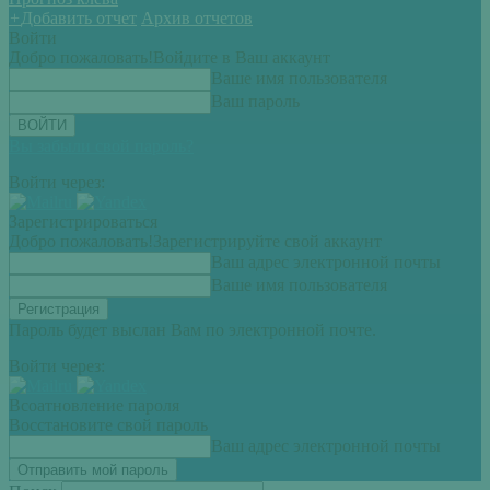
+
Добавить отчет
Архив отчетов
Войти
Добро пожаловать!
Войдите в Ваш аккаунт
Ваше имя пользователя
Ваш пароль
Вы забыли свой пароль?
Войти через:
Зарегистрироваться
Добро пожаловать!
Зарегистрируйте свой аккаунт
Ваш адрес электронной почты
Ваше имя пользователя
Пароль будет выслан Вам по электронной почте.
Войти через:
Всоатновление пароля
Восстановите свой пароль
Ваш адрес электронной почты