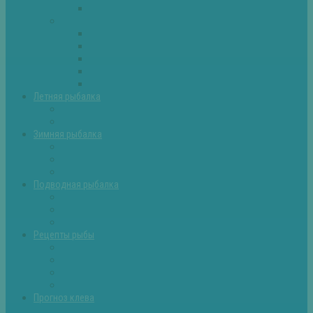
Самоделки для рыбалки
Экипировка
Костюмы и сапоги
Лодки
Палатки
Эхолоты и другое
Ящики, буры и др
Летняя рыбалка
Летняя рыбалка советы
Прикормки и насадки
Зимняя рыбалка
Зимняя рыбалка — общие советы
Зимние насадки, оснастки
Зимние прикормки
Подводная рыбалка
Подводная рыбалка общие советы
Снаряжение для подводной охоты
Оружие для подводной рыбалки
Рецепты рыбы
Салаты с рыбой
Вторые блюда из рыбы
Первые блюда (уха,суп)
Пироги из рыбы
Прогноз клева