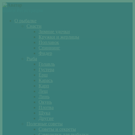
Войти
Регистрация
О рыбалке
Снасти
Зимние удочки
Кружки и жерлицы
Поплавок
Спиннинг
Фидер
Рыба
Голавль
Густера
Ёрш
Карась
Карп
Лещ
Линь
Окунь
Плотва
Щука
Другие
Полезные советы
Советы и секреты
Самоделки для рыбалки