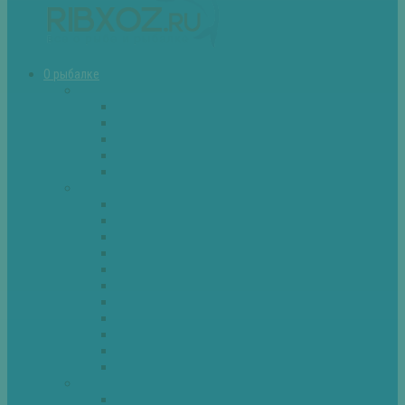
О рыбалке
Снасти
Зимние удочки
Кружки и жерлицы
Поплавок
Спиннинг
Фидер
Рыба
Голавль
Густера
Ёрш
Карась
Карп
Лещ
Линь
Окунь
Плотва
Щука
Другие
Полезные советы
Советы и секреты