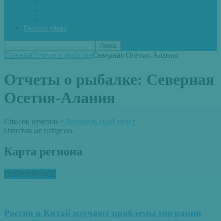
Вторые блюда из рыбы
Первые блюда (уха,суп)
Пироги из рыбы
Прогноз клева
Главная
Отчеты о рыбалке
Северная Осетия-Алания
Отчеты о рыбалке:
Северная
Осетия-Алания
Список отчетов
+
Добавить свой отчет
Отчетов не найдено.
Карта региона
ПОПУЛЯРНОЕ
Россия и Китай изучают проблемы миграции