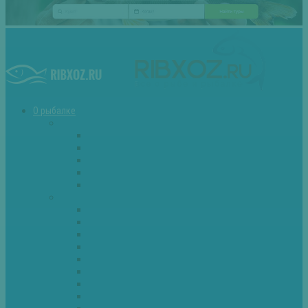
О рыбалке
Снасти
Зимние удочки
Кружки и жерлицы
Поплавок
Спиннинг
Фидер
Рыба
Голавль
Густера
Ёрш
Карась
Карп
Лещ
Линь
Окунь