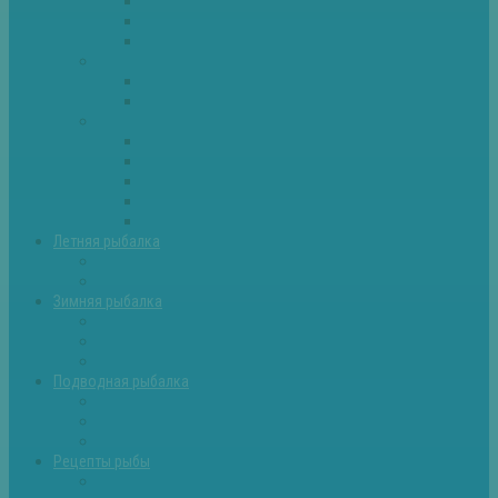
Плотва
Щука
Другие
Полезные советы
Советы и секреты
Самоделки для рыбалки
Экипировка
Костюмы и сапоги
Лодки
Палатки
Эхолоты и другое
Ящики, буры и др
Летняя рыбалка
Летняя рыбалка советы
Прикормки и насадки
Зимняя рыбалка
Зимняя рыбалка — общие советы
Зимние насадки, оснастки
Зимние прикормки
Подводная рыбалка
Подводная рыбалка общие советы
Снаряжение для подводной охоты
Оружие для подводной рыбалки
Рецепты рыбы
Салаты с рыбой