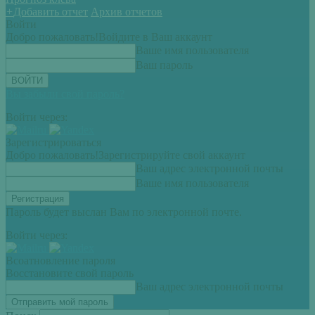
+
Добавить отчет
Архив отчетов
Войти
Добро пожаловать!
Войдите в Ваш аккаунт
Ваше имя пользователя
Ваш пароль
Вы забыли свой пароль?
Войти через:
Зарегистрироваться
Добро пожаловать!
Зарегистрируйте свой аккаунт
Ваш адрес электронной почты
Ваше имя пользователя
Пароль будет выслан Вам по электронной почте.
Войти через:
Всоатновление пароля
Восстановите свой пароль
Ваш адрес электронной почты