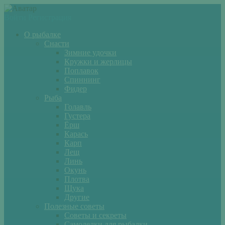
Войти
Регистрация
О рыбалке
Снасти
Зимние удочки
Кружки и жерлицы
Поплавок
Спиннинг
Фидер
Рыба
Голавль
Густера
Ёрш
Карась
Карп
Лещ
Линь
Окунь
Плотва
Щука
Другие
Полезные советы
Советы и секреты
Самоделки для рыбалки