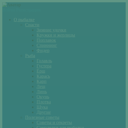
Войти
Регистрация
О рыбалке
Снасти
Зимние удочки
Кружки и жерлицы
Поплавок
Спиннинг
Фидер
Рыба
Голавль
Густера
Ёрш
Карась
Карп
Лещ
Линь
Окунь
Плотва
Щука
Другие
Полезные советы
Советы и секреты
Самоделки для рыбалки