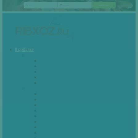
О рыбалке
Снасти
Зимние удочки
Кружки и жерлицы
Поплавок
Спиннинг
Фидер
Рыба
Голавль
Густера
Ёрш
Карась
Карп
Лещ
Линь
Окунь