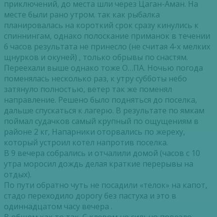
приключений, до места шли через Цаган-Аман. На
месте были рано утром. так как рыбалка
планировалась на короткий срок сразу кинулись к
спиннингам, однако полоскание приманок в течении
6 часов результата не принесло (не считая 4-х мелких
щнурков и окуней) , только обрывы по снастям.
Переехали выше однако тоже О…ПА. Ночью погода
поменялась несколько раз, к утру субботы небо
затянуло полностью, ветер так же поменял
направление. Решено было подняться до поселка,
дальше спускаться к лагерю. В результате по ямкам
поймал судачков самый крупный по ощущениям в
районе 2 кг, Напарники оторвались по жереху,
который устроил котел напротив поселка.
В 9 вечера собрались и отчалили домой (часов с 10
утра моросил дождь делая краткие перерывы на
отдых).
По пути обратно чуть не посадили «телок» на капот,
стадо переходило дорогу без пастуха и это в
одиннадцатом часу вечера .