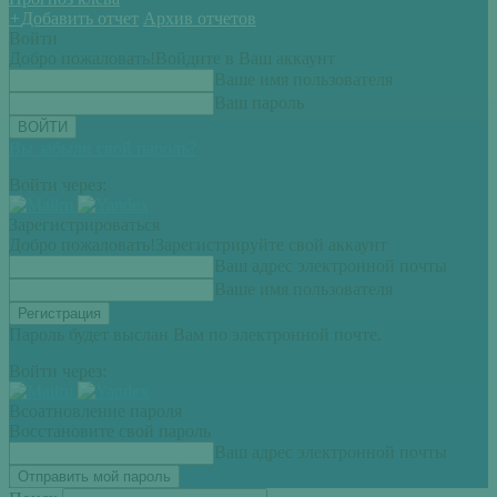
+
Добавить отчет
Архив отчетов
Войти
Добро пожаловать!
Войдите в Ваш аккаунт
Ваше имя пользователя
Ваш пароль
Вы забыли свой пароль?
Войти через:
Зарегистрироваться
Добро пожаловать!
Зарегистрируйте свой аккаунт
Ваш адрес электронной почты
Ваше имя пользователя
Пароль будет выслан Вам по электронной почте.
Войти через:
Всоатновление пароля
Восстановите свой пароль
Ваш адрес электронной почты