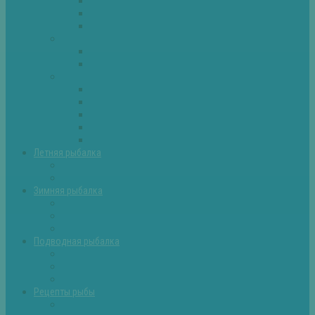
Плотва
Щука
Другие
Полезные советы
Советы и секреты
Самоделки для рыбалки
Экипировка
Костюмы и сапоги
Лодки
Палатки
Эхолоты и другое
Ящики, буры и др
Летняя рыбалка
Летняя рыбалка советы
Прикормки и насадки
Зимняя рыбалка
Зимняя рыбалка — общие советы
Зимние насадки, оснастки
Зимние прикормки
Подводная рыбалка
Подводная рыбалка общие советы
Снаряжение для подводной охоты
Оружие для подводной рыбалки
Рецепты рыбы
Салаты с рыбой