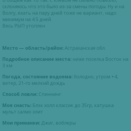
В общем как то так. С клевом не сильно повезло,
склоняюсь что это было из-за смены погоды. Ну и на
Волгу, ехать на пару дней тоже не вариант, надо
минимум на 4 5 дней.
Весь РЫП утоплен
Место — область/район:
Астраханская обл.
Подробное описание места:
ниже поселка Восток на
3 км
Погода, состояние водоема:
Холодно, утром +4,
ветер, 21-го мелкий дождь
Способ ловли:
Спиннинг
Моя снасть:
Блэк холл классик до 35гр, катушка
мульт салмо элит
Мои приманки:
Джиг, воблеры