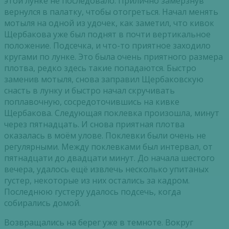
этой лунке не последовало. Прилично замерзнув
вернулся в палатку, чтобы отогреться. Начал менять
мотыля на одной из удочек, как заметил, что кивок
Щербакова уже был поднят в почти вертикальное
положение. Подсечка, и что-то приятное заходило
кругами по лунке. Это была очень приятного размера
плотва, редко здесь такие попадаются. Быстро
заменив мотыля, снова заправил Щербаковскую
снасть в лунку и быстро начал скручивать
поплавочную, сосредоточившись на кивке
Щербакова. Следующая поклевка произошла, минут
через пятнадцать. И снова приятная плотва
оказалась в моём улове. Поклевки были очень не
регулярными. Между поклевками был интервал, от
пятнадцати до двадцати минут. До начала шестого
вечера, удалось ещё извлечь несколько упитаных
густер, некоторые из них остались за кадром.
Последнюю густеру удалось подсечь, когда
собирались домой.
Возвращались на берег уже в темноте. Вокруг