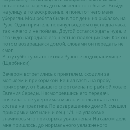
остановила за день до намеченного события. Выйдя
на улицу в то воскресенье, я понял от чего меня
уберегли. Мои ребята были в тот день на рыбалке, на
Рузе. Один приятель покинул водоём спустя два часа,
так ничего и не поймав. Другой остался ждать чуда, и
это чудо наградило его шестью подлещиками. Как он
потом возвращался домой, словами он передать не
смог.
В эту субботу мы посетили Рузское водохранилище
(Щербинки).
Вечером встретились с приятелем, сходили за
мотылём и прикормкой. Решил взять на пробу
прикормку, от бывшего спортсмена по рыбной ловле
Евгения Середы. Насмотревшись его передач,
появилась не удержимая мысль использовать его
состав на практике. По возвращению домой, смешал
прикормки мотылин и лещ 1/1. На упаковке
значилось что прикормка увлажненая. На самом деле
мне пришлось, до нормального увлажненого