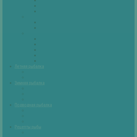
Плотва
Щука
Другие
Полезные советы
Советы и секреты
Самоделки для рыбалки
Экипировка
Костюмы и сапоги
Лодки
Палатки
Эхолоты и другое
Ящики, буры и др
Летняя рыбалка
Летняя рыбалка советы
Прикормки и насадки
Зимняя рыбалка
Зимняя рыбалка — общие советы
Зимние насадки, оснастки
Зимние прикормки
Подводная рыбалка
Подводная рыбалка общие советы
Снаряжение для подводной охоты
Оружие для подводной рыбалки
Рецепты рыбы
Салаты с рыбой