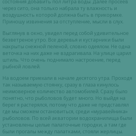
состояния добавить пол литра воды. Далее просеев
через сито, она только набрала ту влажность и
воздушность которой должна быть в прикормке.
Приношу извинения за отступление, мысли в слух.
Выглянув в окно, увидел перед собой удивительное
безветреное утро. Все деревья и кустарники были
накрыты снежной пеленой, словно одеялом. Не одна
веточка на них даже не вздрагивала. На улице царил
штиль. Что очень поднимало настроение, перед
рыбной ловлей.
На водоем приехали в начале десятого утра. Проходя
так называемую стоянку, сразу в глаза кинулось
неимоверное количество автомобилей. Сразу было
понятно, что рыболовов будет много. Но выйдя на
берег я растерялся, потому что даже не представлял
где мы сможем остановиться, среди «муравейника»
рыболовов. По всей акватории водохранилища были
установлены целые палаточные городки, а там где
были прогалы между палатками, стояли жерлицы.