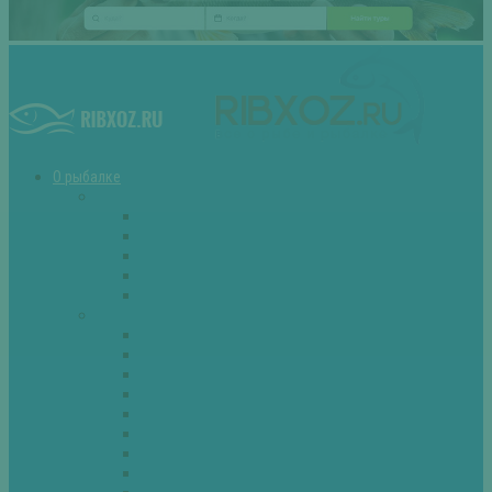
О рыбалке
Снасти
Зимние удочки
Кружки и жерлицы
Поплавок
Спиннинг
Фидер
Рыба
Голавль
Густера
Ёрш
Карась
Карп
Лещ
Линь
Окунь