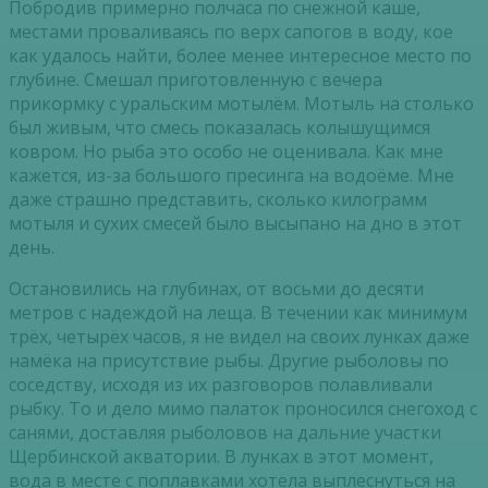
Побродив примерно полчаса по снежной каше,
местами проваливаясь по верх сапогов в воду, кое
как удалось найти, более менее интересное место по
глубине. Смешал приготовленную с вечера
прикормку с уральским мотылём. Мотыль на столько
был живым, что смесь показалась колышущимся
ковром. Но рыба это особо не оценивала. Как мне
кажется, из-за большого пресинга на водоёме. Мне
даже страшно представить, сколько килограмм
мотыля и сухих смесей было высыпано на дно в этот
день.
Остановились на глубинах, от восьми до десяти
метров с надеждой на леща. В течении как минимум
трёх, четырёх часов, я не видел на своих лунках даже
намёка на присутствие рыбы. Другие рыболовы по
соседству, исходя из их разговоров полавливали
рыбку. То и дело мимо палаток проносился снегоход с
санями, доставляя рыболовов на дальние участки
Щербинской акватории. В лунках в этот момент,
вода в месте с поплавками хотела выплеснуться на