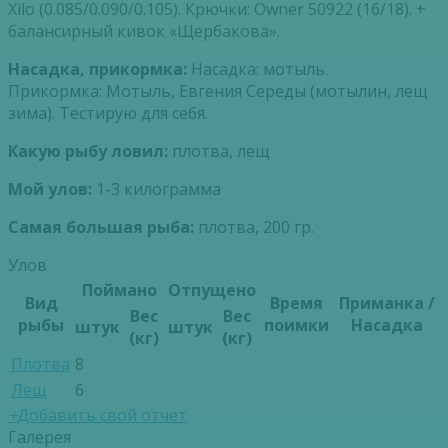
Xilo (0.085/0.090/0.105). Крючки: Owner 50922 (16/18). +
балансирный кивок «Щербакова».
Насадка, прикормка:
Насадка: мотыль.
Прикормка: Мотыль, Евгения Середы (мотылин, лещ
зима). Тестирую для себя.
Какую рыбу ловил:
плотва, лещ
Мой улов:
1-3 килограмма
Самая большая рыба:
плотва, 200 гр.
Улов
Поймано
Отпущено
Вид
Время
Приманка /
Вес
Вес
рыбы
поимки
Насадка
штук
штук
(кг)
(кг)
Плотва
8
Лещ
6
+
Добавить свой отчет
Галерея