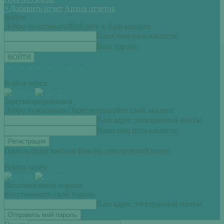
+
Добавить отчет
Архив отчетов
Войти
Добро пожаловать!
Войдите в Ваш аккаунт
Ваше имя пользователя
Ваш пароль
Вы забыли свой пароль?
Войти через:
Зарегистрироваться
Добро пожаловать!
Зарегистрируйте свой аккаунт
Ваш адрес электронной почты
Ваше имя пользователя
Пароль будет выслан Вам по электронной почте.
Войти через:
Всоатновление пароля
Восстановите свой пароль
Ваш адрес электронной почты