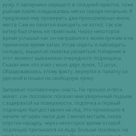
ружу. У напарника сидящего в соседней палатке, тоже
рыбная ловля складывалась мягко говоря печально. Я
предложил ему проверить два прикормленых мною
места. Сам из палатки выходить не хотел, так как
ветер был очень не приятным. Через некоторое
время услышал как он направился к моим лункам и на
приличное время затих. Устав сидеть и наблюдать
колодец, вышел из палатки размяться. Напарник в
этот момент вываживал очередного подлещика.
Сказал мне что взял с моих двух лунок, 12 штук.
Обрадовавшись этому факту, вернулся в палатку за
удочкой и пошёл на свободную лунку.
Заправил поплавочную снасть. Не прошло и пяти
минут, как поплавок показал мне уверенный подъём
с задержкой на поверхности, подсечка и первый
подлещик был доставлен на лёд. Это произошло в
начале четырёх часов дня. Сменил мотыля, снова
опустил насадку, через некоторое время второй
подлещик трепыхался на льду. Больше поклевок на