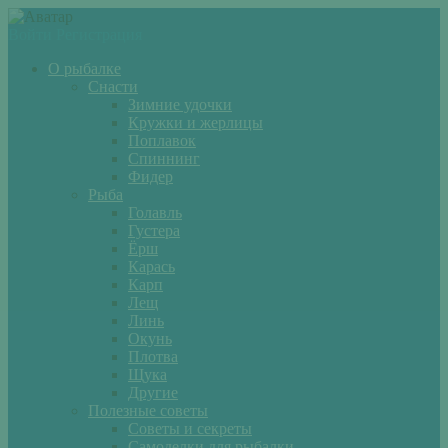
Войти
Регистрация
О рыбалке
Снасти
Зимние удочки
Кружки и жерлицы
Поплавок
Спиннинг
Фидер
Рыба
Голавль
Густера
Ёрш
Карась
Карп
Лещ
Линь
Окунь
Плотва
Щука
Другие
Полезные советы
Советы и секреты
Самоделки для рыбалки