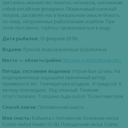
светились множество палаток ночников, напоминая
собой китайские фонарики. Обманчивый снежный
покров, заставлял нас в буквальном смысле бежать
по нему, нагруженных рыболовным скарбом. При
этом постоянно, глубоко проваливаться в воду.
Дата рыбалки:
10 февраля 2018г.
Водоем:
Рузское водохранилище (Щербинки)
Место — область/район:
Москва и московская обл.
Погода, состояние водоема:
Утром был штиль. На
водохранилище ощущался приличный ветер,
примерно 6 м/с. Температура воздуха, -6 градусов. К
вечеру похолодало. Лёд слоеный. Течение
отсутствовало. Толщина льда около 15 сантиметров.
Способ ловли:
Поплавочная снасть
Моя снасть:
Кобылка с поплавком. Основная леска:
Colmic metod feeder (0.18). Поводочная леска: Colmic