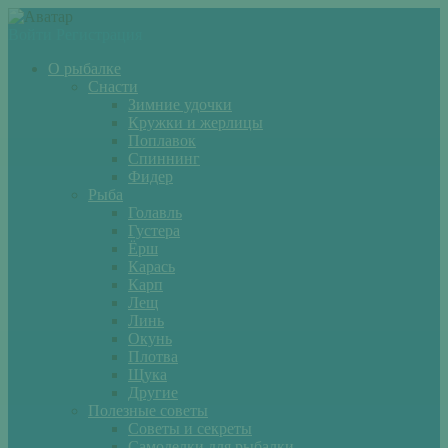
Войти
Регистрация
О рыбалке
Снасти
Зимние удочки
Кружки и жерлицы
Поплавок
Спиннинг
Фидер
Рыба
Голавль
Густера
Ёрш
Карась
Карп
Лещ
Линь
Окунь
Плотва
Щука
Другие
Полезные советы
Советы и секреты
Самоделки для рыбалки