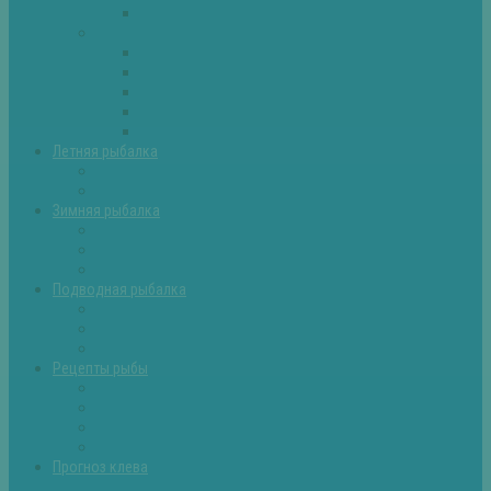
Самоделки для рыбалки
Экипировка
Костюмы и сапоги
Лодки
Палатки
Эхолоты и другое
Ящики, буры и др
Летняя рыбалка
Летняя рыбалка советы
Прикормки и насадки
Зимняя рыбалка
Зимняя рыбалка — общие советы
Зимние насадки, оснастки
Зимние прикормки
Подводная рыбалка
Подводная рыбалка общие советы
Снаряжение для подводной охоты
Оружие для подводной рыбалки
Рецепты рыбы
Салаты с рыбой
Вторые блюда из рыбы
Первые блюда (уха,суп)
Пироги из рыбы
Прогноз клева