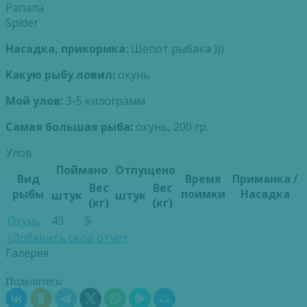
Рапала
Spider
Насадка, прикормка:
Шепот рыбака )))
Какую рыбу ловил:
окунь
Мой улов:
3-5 килограмм
Самая большая рыба:
окунь, 200 гр.
Улов
Поймано
Отпущено
Вид
Время
Приманка /
Вес
Вес
рыбы
поимки
Насадка
штук
штук
(кг)
(кг)
Окунь
43
5
+
Добавить свой отчет
Галерея
Поделитесь: