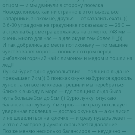
отцом — и мы двинули в сторону поселка
Новодолоново, как ни странно в этот выезд все
напарники, знакомые, друзья — отказались ехать ((
В 6-00 утра дома на градуснике показывало — 26 С —
а стрелка барометра держалась на отметке 748 мм —
очень много для нас — а для окуня тем более !!! _)))
И так добрались до места потихоньку — по машине
чувствовался мороз — попили с отцом перед
рыбалкой горячий чай с лимоном и медом и пошли на
лед!!!
Лунки бурит одно удовольствие — толщина льда не
превышает 7 см )) В поисках окуня набурился вдоволь
лунок , а он все не клевал, решили мы перебраться
ближе к выходу в море — где толщина льда была
чуть больше 3см до 5см ))) Бурю лунку, опускаю
балансик на глубину 7 метров — не сразу но следует
уверенная поклевка — достаю окунька — а он висит
и не шевелиться на крючке — и сразу пузырь лезет —
и это с 7 метров (( думаю сказывается давление.
Позже меняю несколько балансиров — неудачно —