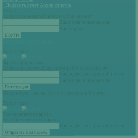
+
Добавить отчет
Архив отчетов
Войти
Добро пожаловать!
Войдите в Ваш аккаунт
Ваше имя пользователя
Ваш пароль
Вы забыли свой пароль?
Войти через:
Зарегистрироваться
Добро пожаловать!
Зарегистрируйте свой аккаунт
Ваш адрес электронной почты
Ваше имя пользователя
Пароль будет выслан Вам по электронной почте.
Войти через:
Всоатновление пароля
Восстановите свой пароль
Ваш адрес электронной почты