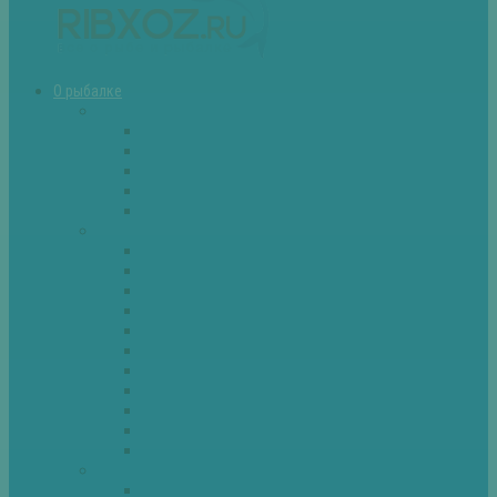
О рыбалке
Снасти
Зимние удочки
Кружки и жерлицы
Поплавок
Спиннинг
Фидер
Рыба
Голавль
Густера
Ёрш
Карась
Карп
Лещ
Линь
Окунь
Плотва
Щука
Другие
Полезные советы
Советы и секреты