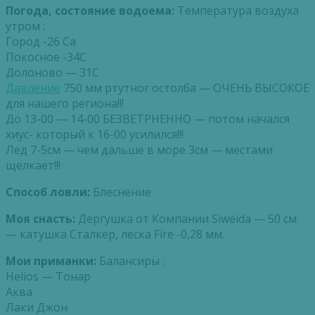
Погода, состояние водоема:
Температура воздуха
утром :
Город -26 Са
Покосное -34С
Долоново — 31С
Давление
750 мм ртутног остолба — ОЧЕНЬ ВЫСОКОЕ
для нашего региона!!!
До 13-00 — 14-00 БЕЗВЕТРНЕННО — потом начался
хиус- который к 16-00 усилился!!!
Лед 7-5см — чем дальше в море 3см — местами
щелкает!!!
Способ ловли:
Блеснение
Моя снасть:
Дергушка от Компании Siweida — 50 см
— катушка Сталкер, леска Fire -0,28 мм.
Мои приманки:
Балансиры :
Helios — Тонар
Аква
Лаки Джон