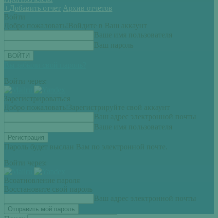
+
Добавить отчет
Архив отчетов
Войти
Добро пожаловать!
Войдите в Ваш аккаунт
Ваше имя пользователя
Ваш пароль
Вы забыли свой пароль?
Войти через:
Зарегистрироваться
Добро пожаловать!
Зарегистрируйте свой аккаунт
Ваш адрес электронной почты
Ваше имя пользователя
Пароль будет выслан Вам по электронной почте.
Войти через:
Всоатновление пароля
Восстановите свой пароль
Ваш адрес электронной почты