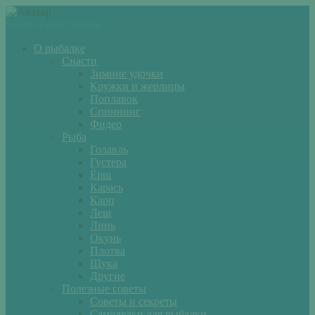
Войти
Регистрация
О рыбалке
Снасти
Зимние удочки
Кружки и жерлицы
Поплавок
Спиннинг
Фидер
Рыба
Голавль
Густера
Ёрш
Карась
Карп
Лещ
Линь
Окунь
Плотва
Щука
Другие
Полезные советы
Советы и секреты
Самоделки для рыбалки