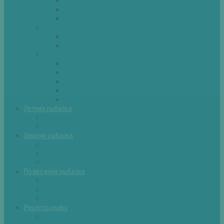
Плотва
Щука
Другие
Полезные советы
Советы и секреты
Самоделки для рыбалки
Экипировка
Костюмы и сапоги
Лодки
Палатки
Эхолоты и другое
Ящики, буры и др
Летняя рыбалка
Летняя рыбалка советы
Прикормки и насадки
Зимняя рыбалка
Зимняя рыбалка — общие советы
Зимние насадки, оснастки
Зимние прикормки
Подводная рыбалка
Подводная рыбалка общие советы
Снаряжение для подводной охоты
Оружие для подводной рыбалки
Рецепты рыбы
Салаты с рыбой