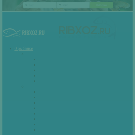
О рыбалке
Снасти
Зимние удочки
Кружки и жерлицы
Поплавок
Спиннинг
Фидер
Рыба
Голавль
Густера
Ёрш
Карась
Карп
Лещ
Линь
Окунь