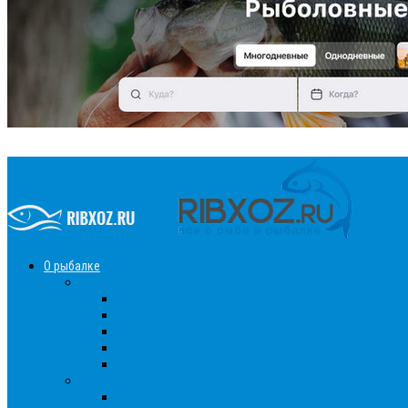
О рыбалке
Снасти
Зимние удочки
Кружки и жерлицы
Поплавок
Спиннинг
Фидер
Рыба
Голавль