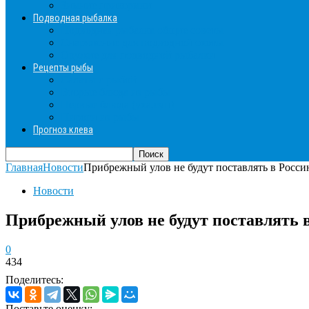
Зимние прикормки
Подводная рыбалка
Подводная рыбалка общие советы
Снаряжение для подводной охоты
Оружие для подводной рыбалки
Рецепты рыбы
Салаты с рыбой
Вторые блюда из рыбы
Первые блюда (уха,суп)
Пироги из рыбы
Прогноз клева
Главная
Новости
Прибрежный улов не будут поставлять в Росс
Новости
Прибрежный улов не будут поставлять 
0
434
Поделитесь:
Поставьте оценку: