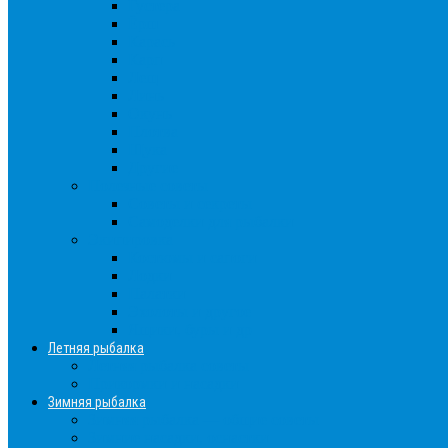
Густера
Ёрш
Карась
Карп
Лещ
Линь
Окунь
Плотва
Щука
Другие
Полезные советы
Советы и секреты
Самоделки для рыбалки
Экипировка
Костюмы и сапоги
Лодки
Палатки
Эхолоты и другое
Ящики, буры и др
Летняя рыбалка
Летняя рыбалка советы
Прикормки и насадки
Зимняя рыбалка
Зимняя рыбалка — общие советы
Зимние насадки, оснастки