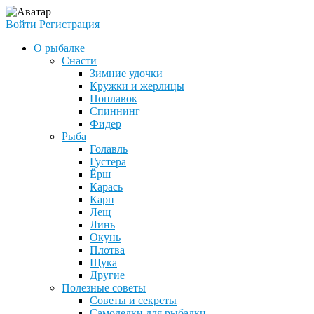
Войти
Регистрация
О рыбалке
Снасти
Зимние удочки
Кружки и жерлицы
Поплавок
Спиннинг
Фидер
Рыба
Голавль
Густера
Ёрш
Карась
Карп
Лещ
Линь
Окунь
Плотва
Щука
Другие
Полезные советы
Советы и секреты
Самоделки для рыбалки