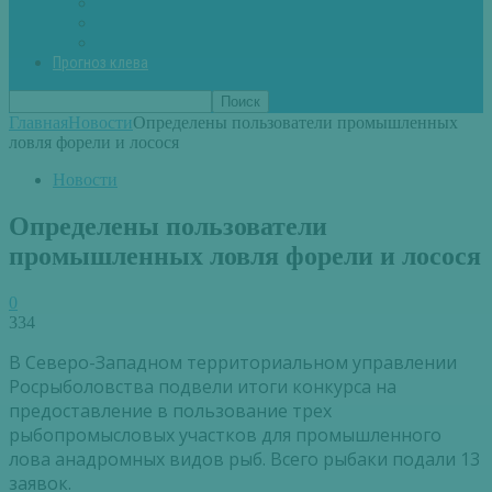
Вторые блюда из рыбы
Первые блюда (уха,суп)
Пироги из рыбы
Прогноз клева
Главная
Новости
Определены пользователи промышленных
ловля форели и лосося
Новости
Определены пользователи
промышленных ловля форели и лосося
0
334
В Северо-Западном территориальном управлении
Росрыболовства подвели итоги конкурса на
предоставление в пользование трех
рыбопромысловых участков для промышленного
лова анадромных видов рыб. Всего рыбаки подали 13
заявок.