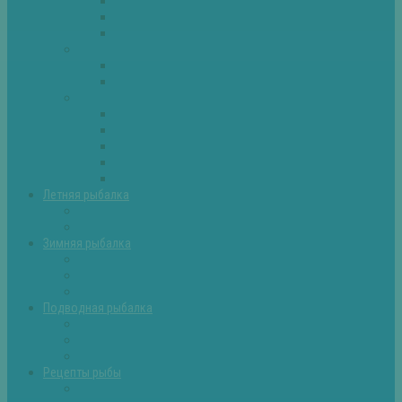
Плотва
Щука
Другие
Полезные советы
Советы и секреты
Самоделки для рыбалки
Экипировка
Костюмы и сапоги
Лодки
Палатки
Эхолоты и другое
Ящики, буры и др
Летняя рыбалка
Летняя рыбалка советы
Прикормки и насадки
Зимняя рыбалка
Зимняя рыбалка — общие советы
Зимние насадки, оснастки
Зимние прикормки
Подводная рыбалка
Подводная рыбалка общие советы
Снаряжение для подводной охоты
Оружие для подводной рыбалки
Рецепты рыбы
Салаты с рыбой