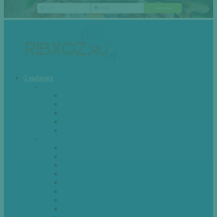
О рыбалке
Снасти
Зимние удочки
Кружки и жерлицы
Поплавок
Спиннинг
Фидер
Рыба
Голавль
Густера
Ёрш
Карась
Карп
Лещ
Линь
Окунь