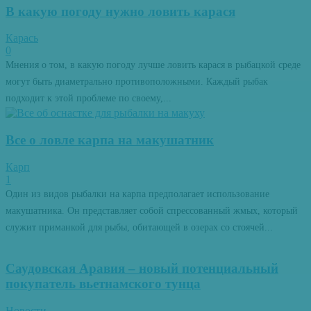
В какую погоду нужно ловить карася
Карась
0
Мнения о том, в какую погоду лучше ловить карася в рыбацкой среде
могут быть диаметрально противоположными. Каждый рыбак
подходит к этой проблеме по своему,...
Все о ловле карпа на макушатник
Карп
1
Один из видов рыбалки на карпа предполагает использование
макушатника. Он представляет собой спрессованный жмых, который
служит приманкой для рыбы, обитающей в озерах со стоячей...
Саудовская Аравия – новый потенциальный
покупатель вьетнамского тунца
Новости