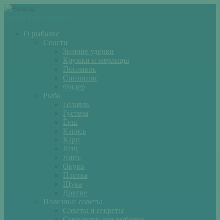
Войти
Регистрация
О рыбалке
Снасти
Зимние удочки
Кружки и жерлицы
Поплавок
Спиннинг
Фидер
Рыба
Голавль
Густера
Ёрш
Карась
Карп
Лещ
Линь
Окунь
Плотва
Щука
Другие
Полезные советы
Советы и секреты
Самоделки для рыбалки