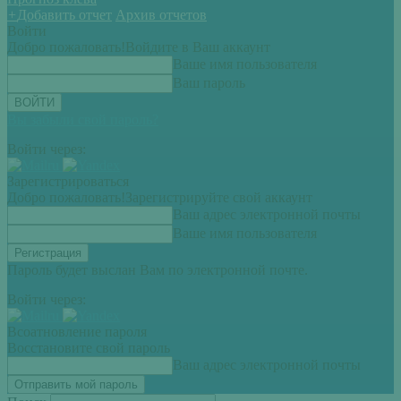
+
Добавить отчет
Архив отчетов
Войти
Добро пожаловать!
Войдите в Ваш аккаунт
Ваше имя пользователя
Ваш пароль
Вы забыли свой пароль?
Войти через:
Зарегистрироваться
Добро пожаловать!
Зарегистрируйте свой аккаунт
Ваш адрес электронной почты
Ваше имя пользователя
Пароль будет выслан Вам по электронной почте.
Войти через:
Всоатновление пароля
Восстановите свой пароль
Ваш адрес электронной почты