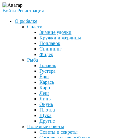
Войти
Регистрация
О рыбалке
Снасти
Зимние удочки
Кружки и жерлицы
Поплавок
Спиннинг
Фидер
Рыба
Голавль
Густера
Ёрш
Карась
Карп
Лещ
Линь
Окунь
Плотва
Щука
Другие
Полезные советы
Советы и секреты
Самоделки для рыбалки