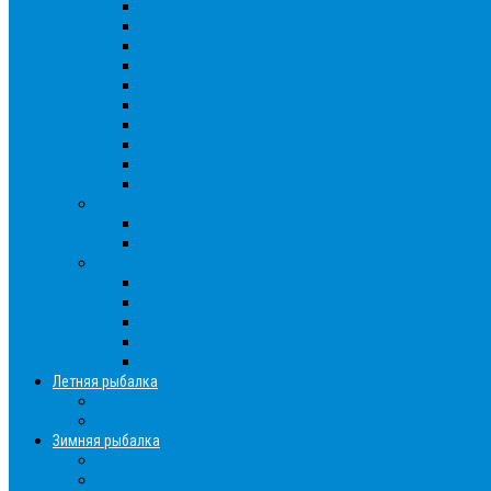
Густера
Ёрш
Карась
Карп
Лещ
Линь
Окунь
Плотва
Щука
Другие
Полезные советы
Советы и секреты
Самоделки для рыбалки
Экипировка
Костюмы и сапоги
Лодки
Палатки
Эхолоты и другое
Ящики, буры и др
Летняя рыбалка
Летняя рыбалка советы
Прикормки и насадки
Зимняя рыбалка
Зимняя рыбалка — общие советы
Зимние насадки, оснастки