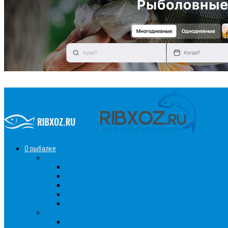
О рыбалке
Снасти
Зимние удочки
Кружки и жерлицы
Поплавок
Спиннинг
Фидер
Рыба
Голавль