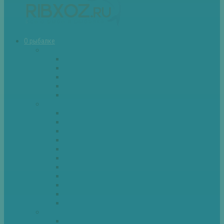
О рыбалке
Снасти
Зимние удочки
Кружки и жерлицы
Поплавок
Спиннинг
Фидер
Рыба
Голавль
Густера
Ёрш
Карась
Карп
Лещ
Линь
Окунь
Плотва
Щука
Другие
Полезные советы
Советы и секреты