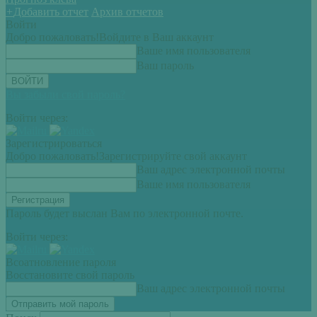
+
Добавить отчет
Архив отчетов
Войти
Добро пожаловать!
Войдите в Ваш аккаунт
Ваше имя пользователя
Ваш пароль
Вы забыли свой пароль?
Войти через:
Зарегистрироваться
Добро пожаловать!
Зарегистрируйте свой аккаунт
Ваш адрес электронной почты
Ваше имя пользователя
Пароль будет выслан Вам по электронной почте.
Войти через:
Всоатновление пароля
Восстановите свой пароль
Ваш адрес электронной почты