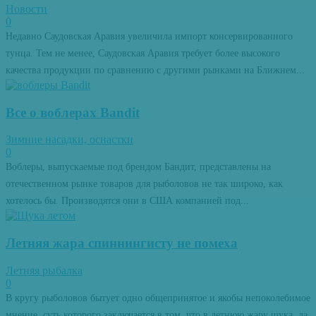
Новости
0
Недавно Саудовская Аравия увеличила импорт консервированного
тунца. Тем не менее, Саудовская Аравия требует более высокого
качества продукции по сравнению с другими рынками на Ближнем...
Все о воблерах Bandit
Зимние насадки, оснастки
0
Воблеры, выпускаемые под брендом Бандит, представлены на
отечественном рынке товаров для рыболовов не так широко, как
хотелось бы. Производятся они в США компанией под...
Летняя жара спиннингисту не помеха
Летняя рыбалка
0
В кругу рыболовов бытует одно общепринятое и якобы непоколебимое
мнение, суть которого заключается в том, что в летнюю жару щука, да