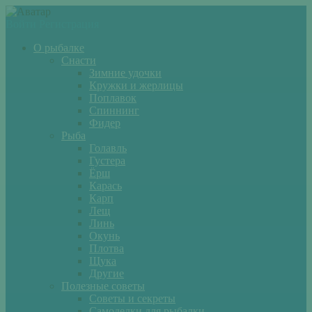
Войти
Регистрация
О рыбалке
Снасти
Зимние удочки
Кружки и жерлицы
Поплавок
Спиннинг
Фидер
Рыба
Голавль
Густера
Ёрш
Карась
Карп
Лещ
Линь
Окунь
Плотва
Щука
Другие
Полезные советы
Советы и секреты
Самоделки для рыбалки