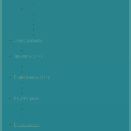
Самоделки для рыбалки
Экипировка
Костюмы и сапоги
Лодки
Палатки
Эхолоты и другое
Ящики, буры и др
Летняя рыбалка
Летняя рыбалка советы
Прикормки и насадки
Зимняя рыбалка
Зимняя рыбалка — общие советы
Зимние насадки, оснастки
Зимние прикормки
Подводная рыбалка
Подводная рыбалка общие советы
Снаряжение для подводной охоты
Оружие для подводной рыбалки
Рецепты рыбы
Салаты с рыбой
Вторые блюда из рыбы
Первые блюда (уха,суп)
Пироги из рыбы
Прогноз клева