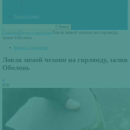
Вторые блюда из рыбы
Первые блюда (уха,суп)
Пироги из рыбы
Прогноз клева
Главная
Видео о рыбалке
Ловля зимой чехони на гирлянду,
залив Оболонь
Видео о рыбалке
Ловля зимой чехони на гирлянду, залив
Оболонь
0
970