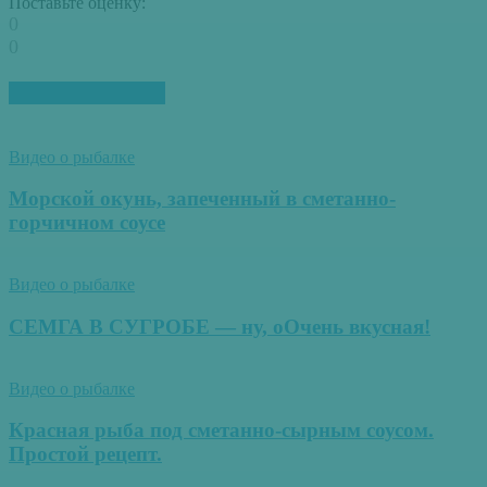
Поставьте оценку:
0
0
ПОХОЖИЕ СТАТЬИ
Видео о рыбалке
Морской окунь, запеченный в сметанно-
горчичном соусе
Видео о рыбалке
СЕМГА В СУГРОБЕ — ну, оОчень вкусная!
Видео о рыбалке
Красная рыба под сметанно-сырным соусом.
Простой рецепт.