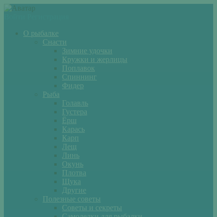
Войти
Регистрация
О рыбалке
Снасти
Зимние удочки
Кружки и жерлицы
Поплавок
Спиннинг
Фидер
Рыба
Голавль
Густера
Ёрш
Карась
Карп
Лещ
Линь
Окунь
Плотва
Щука
Другие
Полезные советы
Советы и секреты
Самоделки для рыбалки