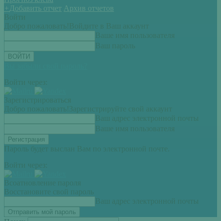
+
Добавить отчет
Архив отчетов
Войти
Добро пожаловать!
Войдите в Ваш аккаунт
Ваше имя пользователя
Ваш пароль
Вы забыли свой пароль?
Войти через:
Зарегистрироваться
Добро пожаловать!
Зарегистрируйте свой аккаунт
Ваш адрес электронной почты
Ваше имя пользователя
Пароль будет выслан Вам по электронной почте.
Войти через:
Всоатновление пароля
Восстановите свой пароль
Ваш адрес электронной почты