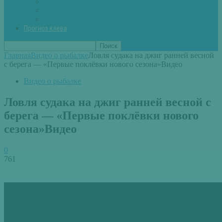
Вторые блюда из рыбы
Первые блюда (уха,суп)
Пироги из рыбы
Прогноз клева
Главная
Видео о рыбалке
Ловля судака на джиг ранней весной
с берега — «Первые поклёвки нового сезона»Видео
Видео о рыбалке
Ловля судака на джиг ранней весной с
берега — «Первые поклёвки нового
сезона»Видео
0
761