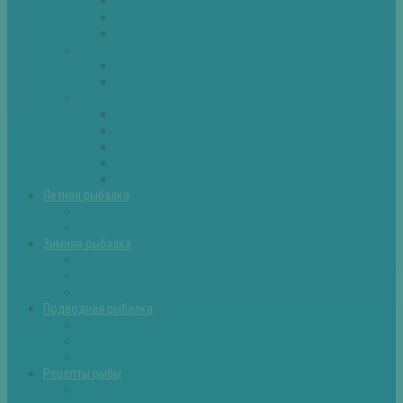
Плотва
Щука
Другие
Полезные советы
Советы и секреты
Самоделки для рыбалки
Экипировка
Костюмы и сапоги
Лодки
Палатки
Эхолоты и другое
Ящики, буры и др
Летняя рыбалка
Летняя рыбалка советы
Прикормки и насадки
Зимняя рыбалка
Зимняя рыбалка — общие советы
Зимние насадки, оснастки
Зимние прикормки
Подводная рыбалка
Подводная рыбалка общие советы
Снаряжение для подводной охоты
Оружие для подводной рыбалки
Рецепты рыбы
Салаты с рыбой