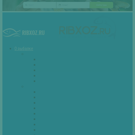
О рыбалке
Снасти
Зимние удочки
Кружки и жерлицы
Поплавок
Спиннинг
Фидер
Рыба
Голавль
Густера
Ёрш
Карась
Карп
Лещ
Линь
Окунь