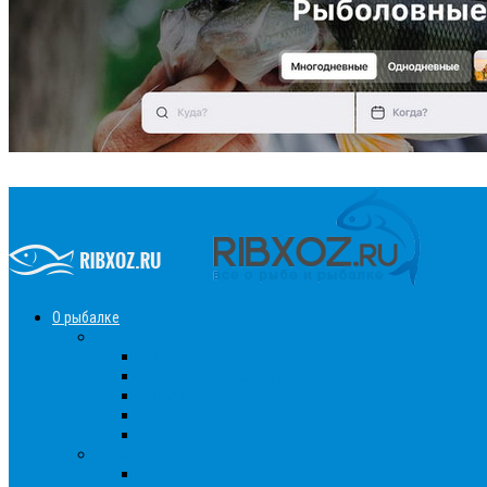
О рыбалке
Снасти
Зимние удочки
Кружки и жерлицы
Поплавок
Спиннинг
Фидер
Рыба
Голавль