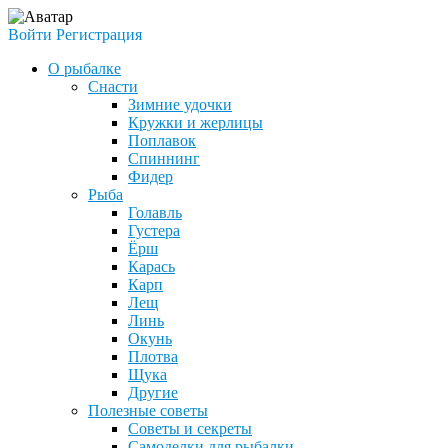
Войти
Регистрация
О рыбалке
Снасти
Зимние удочки
Кружки и жерлицы
Поплавок
Спиннинг
Фидер
Рыба
Голавль
Густера
Ёрш
Карась
Карп
Лещ
Линь
Окунь
Плотва
Щука
Другие
Полезные советы
Советы и секреты
Самоделки для рыбалки