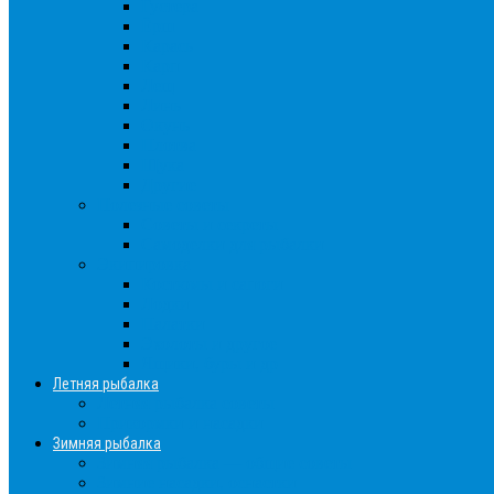
Густера
Ёрш
Карась
Карп
Лещ
Линь
Окунь
Плотва
Щука
Другие
Полезные советы
Советы и секреты
Самоделки для рыбалки
Экипировка
Костюмы и сапоги
Лодки
Палатки
Эхолоты и другое
Ящики, буры и др
Летняя рыбалка
Летняя рыбалка советы
Прикормки и насадки
Зимняя рыбалка
Зимняя рыбалка — общие советы
Зимние насадки, оснастки