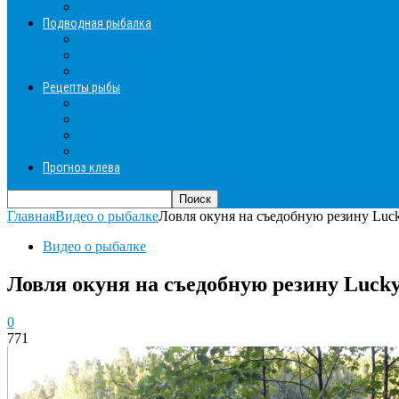
Зимние прикормки
Подводная рыбалка
Подводная рыбалка общие советы
Снаряжение для подводной охоты
Оружие для подводной рыбалки
Рецепты рыбы
Салаты с рыбой
Вторые блюда из рыбы
Первые блюда (уха,суп)
Пироги из рыбы
Прогноз клева
Главная
Видео о рыбалке
Ловля окуня на съедобную резину Luc
Видео о рыбалке
Ловля окуня на съедобную резину Lucky
0
771