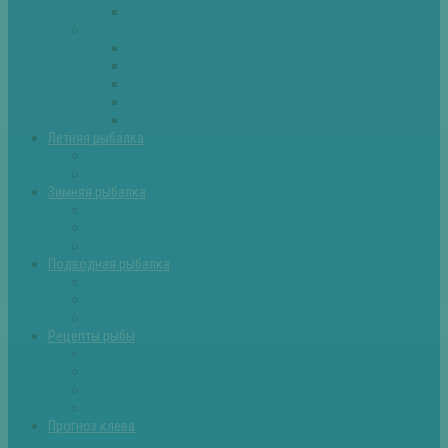
Самоделки для рыбалки
Экипировка
Костюмы и сапоги
Лодки
Палатки
Эхолоты и другое
Ящики, буры и др
Летняя рыбалка
Летняя рыбалка советы
Прикормки и насадки
Зимняя рыбалка
Зимняя рыбалка — общие советы
Зимние насадки, оснастки
Зимние прикормки
Подводная рыбалка
Подводная рыбалка общие советы
Снаряжение для подводной охоты
Оружие для подводной рыбалки
Рецепты рыбы
Салаты с рыбой
Вторые блюда из рыбы
Первые блюда (уха,суп)
Пироги из рыбы
Прогноз клева