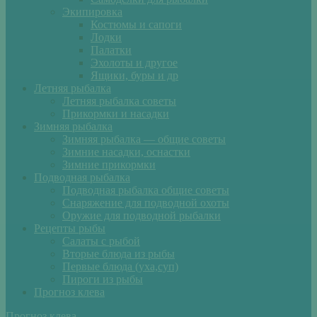
Экипировка
Костюмы и сапоги
Лодки
Палатки
Эхолоты и другое
Ящики, буры и др
Летняя рыбалка
Летняя рыбалка советы
Прикормки и насадки
Зимняя рыбалка
Зимняя рыбалка — общие советы
Зимние насадки, оснастки
Зимние прикормки
Подводная рыбалка
Подводная рыбалка общие советы
Снаряжение для подводной охоты
Оружие для подводной рыбалки
Рецепты рыбы
Салаты с рыбой
Вторые блюда из рыбы
Первые блюда (уха,суп)
Пироги из рыбы
Прогноз клева
Прогноз клева