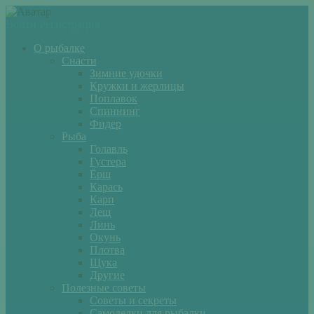
Войти
Регистрация
О рыбалке
Снасти
Зимние удочки
Кружки и жерлицы
Поплавок
Спиннинг
Фидер
Рыба
Голавль
Густера
Ёрш
Карась
Карп
Лещ
Линь
Окунь
Плотва
Щука
Другие
Полезные советы
Советы и секреты
Самоделки для рыбалки