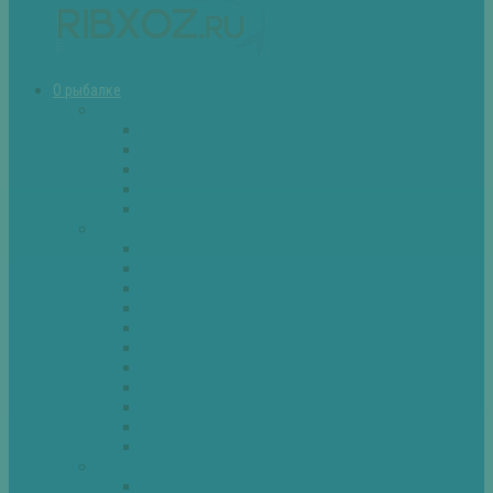
О рыбалке
Снасти
Зимние удочки
Кружки и жерлицы
Поплавок
Спиннинг
Фидер
Рыба
Голавль
Густера
Ёрш
Карась
Карп
Лещ
Линь
Окунь
Плотва
Щука
Другие
Полезные советы
Советы и секреты