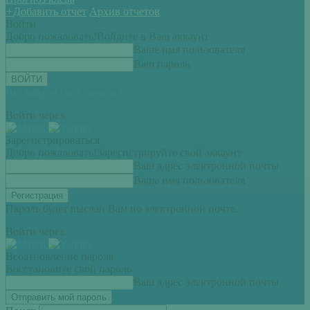
+
Добавить отчет
Архив отчетов
Войти
Добро пожаловать!
Войдите в Ваш аккаунт
Ваше имя пользователя
Ваш пароль
Вы забыли свой пароль?
Войти через:
Зарегистрироваться
Добро пожаловать!
Зарегистрируйте свой аккаунт
Ваш адрес электронной почты
Ваше имя пользователя
Пароль будет выслан Вам по электронной почте.
Войти через:
Всоатновление пароля
Восстановите свой пароль
Ваш адрес электронной почты