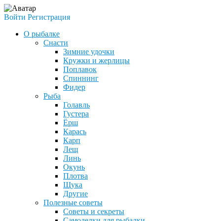
Войти
Регистрация
О рыбалке
Снасти
Зимние удочки
Кружки и жерлицы
Поплавок
Спиннинг
Фидер
Рыба
Голавль
Густера
Ёрш
Карась
Карп
Лещ
Линь
Окунь
Плотва
Щука
Другие
Полезные советы
Советы и секреты
Самоделки для рыбалки