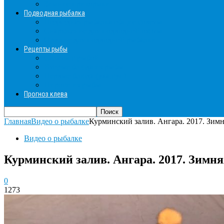
Зимние прикормки
Подводная рыбалка
Подводная рыбалка общие советы
Снаряжение для подводной охоты
Оружие для подводной рыбалки
Рецепты рыбы
Салаты с рыбой
Вторые блюда из рыбы
Первые блюда (уха,суп)
Пироги из рыбы
Прогноз клева
Главная
Видео о рыбалке
Курминский залив. Ангара. 2017. Зимн
Видео о рыбалке
Курминский залив. Ангара. 2017. Зимня
0
1273