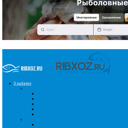
О рыбалке
Снасти
Зимние удочки
Кружки и жерлицы
Поплавок
Спиннинг
Фидер
Рыба
Голавль