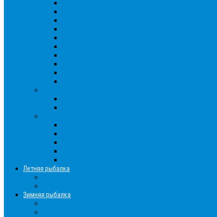
Густера
Ёрш
Карась
Карп
Лещ
Линь
Окунь
Плотва
Щука
Другие
Полезные советы
Советы и секреты
Самоделки для рыбалки
Экипировка
Костюмы и сапоги
Лодки
Палатки
Эхолоты и другое
Ящики, буры и др
Летняя рыбалка
Летняя рыбалка советы
Прикормки и насадки
Зимняя рыбалка
Зимняя рыбалка — общие советы
Зимние насадки, оснастки