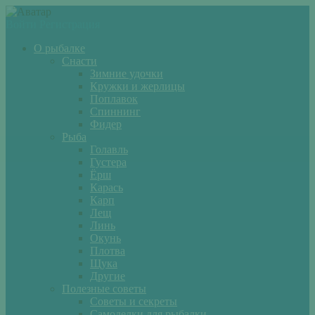
Войти
Регистрация
О рыбалке
Снасти
Зимние удочки
Кружки и жерлицы
Поплавок
Спиннинг
Фидер
Рыба
Голавль
Густера
Ёрш
Карась
Карп
Лещ
Линь
Окунь
Плотва
Щука
Другие
Полезные советы
Советы и секреты
Самоделки для рыбалки