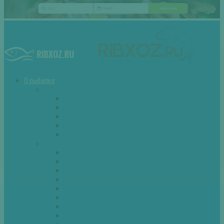
О рыбалке
Снасти
Зимние удочки
Кружки и жерлицы
Поплавок
Спиннинг
Фидер
Рыба
Голавль
Густера
Ёрш
Карась
Карп
Лещ
Линь
Окунь