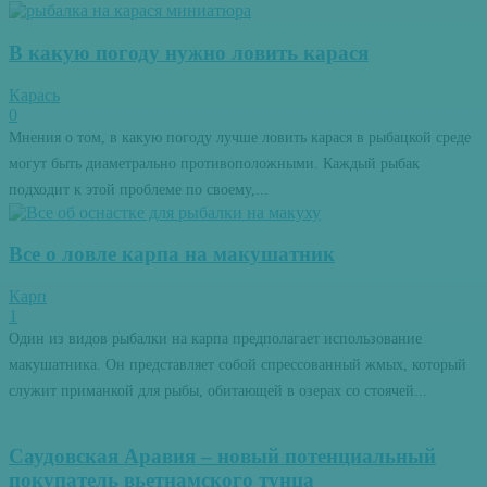
В какую погоду нужно ловить карася
Карась
0
Мнения о том, в какую погоду лучше ловить карася в рыбацкой среде
могут быть диаметрально противоположными. Каждый рыбак
подходит к этой проблеме по своему,...
Все о ловле карпа на макушатник
Карп
1
Один из видов рыбалки на карпа предполагает использование
макушатника. Он представляет собой спрессованный жмых, который
служит приманкой для рыбы, обитающей в озерах со стоячей...
Саудовская Аравия – новый потенциальный
покупатель вьетнамского тунца