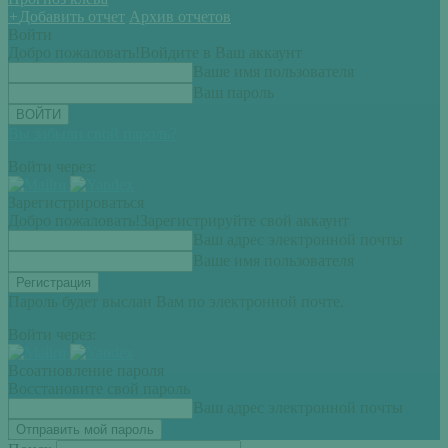
+
Добавить отчет
Архив отчетов
Войти
Добро пожаловать!
Войдите в Ваш аккаунт
Ваше имя пользователя
Ваш пароль
Вы забыли свой пароль?
Войти через:
Зарегистрироваться
Добро пожаловать!
Зарегистрируйте свой аккаунт
Ваш адрес электронной почты
Ваше имя пользователя
Пароль будет выслан Вам по электронной почте.
Войти через:
Всоатновление пароля
Восстановите свой пароль
Ваш адрес электронной почты