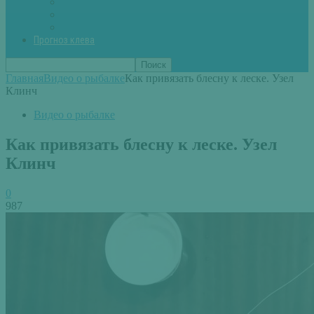
Вторые блюда из рыбы
Первые блюда (уха,суп)
Пироги из рыбы
Прогноз клева
Главная
Видео о рыбалке
Как привязать блесну к леске. Узел
Клинч
Видео о рыбалке
Как привязать блесну к леске. Узел
Клинч
0
987