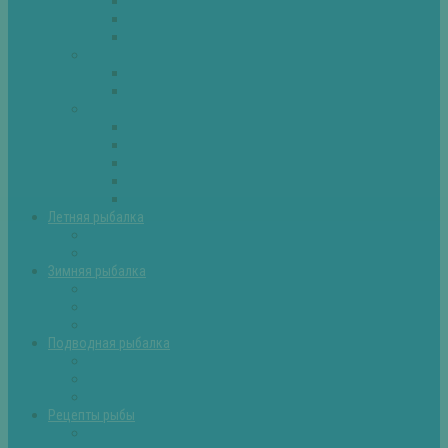
Плотва
Щука
Другие
Полезные советы
Советы и секреты
Самоделки для рыбалки
Экипировка
Костюмы и сапоги
Лодки
Палатки
Эхолоты и другое
Ящики, буры и др
Летняя рыбалка
Летняя рыбалка советы
Прикормки и насадки
Зимняя рыбалка
Зимняя рыбалка — общие советы
Зимние насадки, оснастки
Зимние прикормки
Подводная рыбалка
Подводная рыбалка общие советы
Снаряжение для подводной охоты
Оружие для подводной рыбалки
Рецепты рыбы
Салаты с рыбой