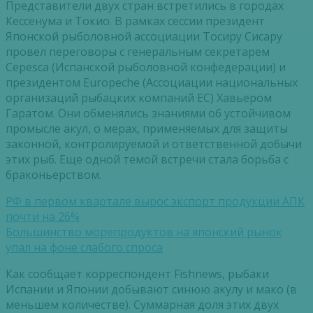
Представители двух стран встретились в городах
Кессенума и Токио. В рамках сессии президент
Японской рыболовной ассоциации Тосиру Сисару
провел переговоры с генеральным секретарем
Cepesca (Испанской рыболовной конфедерации) и
президентом Europeche (Ассоциации национальных
организаций рыбацких компаний ЕС) Хавьером
Гаратом. Они обменялись знаниями об устойчивом
промысле акул, о мерах, применяемых для защиты
законной, контролируемой и ответственной добычи
этих рыб. Еще одной темой встречи стала борьба с
браконьерством.
РФ в первом квартале вырос экспорт продукции АПК
почти на 26%
Большинство морепродуктов на японский рынок
упал на фоне слабого спроса
Как сообщает корреспондент Fishnews, рыбаки
Испании и Японии добывают синюю акулу и мако (в
меньшем количестве). Суммарная доля этих двух