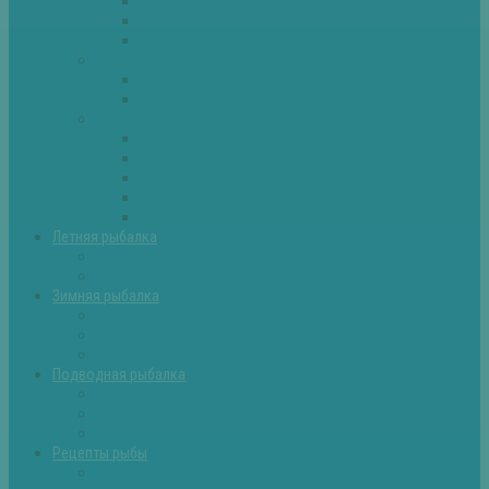
Плотва
Щука
Другие
Полезные советы
Советы и секреты
Самоделки для рыбалки
Экипировка
Костюмы и сапоги
Лодки
Палатки
Эхолоты и другое
Ящики, буры и др
Летняя рыбалка
Летняя рыбалка советы
Прикормки и насадки
Зимняя рыбалка
Зимняя рыбалка — общие советы
Зимние насадки, оснастки
Зимние прикормки
Подводная рыбалка
Подводная рыбалка общие советы
Снаряжение для подводной охоты
Оружие для подводной рыбалки
Рецепты рыбы
Салаты с рыбой