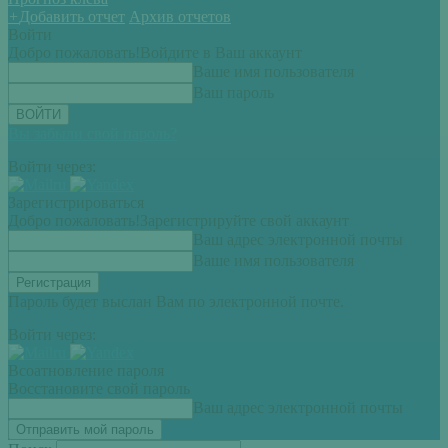
+
Добавить отчет
Архив отчетов
Войти
Добро пожаловать!
Войдите в Ваш аккаунт
Ваше имя пользователя
Ваш пароль
Вы забыли свой пароль?
Войти через:
Зарегистрироваться
Добро пожаловать!
Зарегистрируйте свой аккаунт
Ваш адрес электронной почты
Ваше имя пользователя
Пароль будет выслан Вам по электронной почте.
Войти через:
Всоатновление пароля
Восстановите свой пароль
Ваш адрес электронной почты