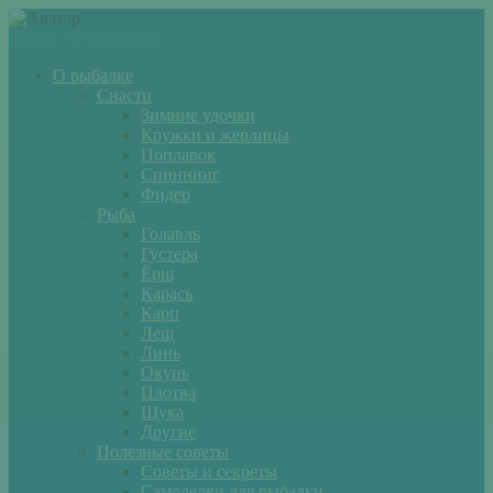
Войти
Регистрация
О рыбалке
Снасти
Зимние удочки
Кружки и жерлицы
Поплавок
Спиннинг
Фидер
Рыба
Голавль
Густера
Ёрш
Карась
Карп
Лещ
Линь
Окунь
Плотва
Щука
Другие
Полезные советы
Советы и секреты
Самоделки для рыбалки