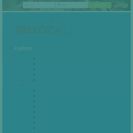
О рыбалке
Снасти
Зимние удочки
Кружки и жерлицы
Поплавок
Спиннинг
Фидер
Рыба
Голавль
Густера
Ёрш
Карась
Карп
Лещ
Линь
Окунь