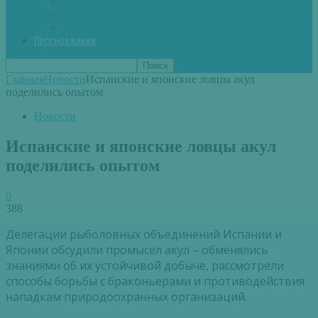
Вторые блюда из рыбы
Первые блюда (уха,суп)
Пироги из рыбы
Прогноз клева
Главная
Новости
Испанские и японские ловцы акул
поделились опытом
Новости
Испанские и японские ловцы акул
поделились опытом
0
388
Делегации рыболовных объединений Испании и
Японии обсудили промысел акул – обменялись
знаниями об их устойчивой добыче, рассмотрели
способы борьбы с браконьерами и противодействия
нападкам природоохранных организаций.