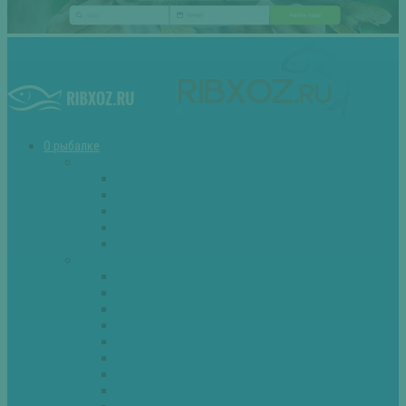
О рыбалке
Снасти
Зимние удочки
Кружки и жерлицы
Поплавок
Спиннинг
Фидер
Рыба
Голавль
Густера
Ёрш
Карась
Карп
Лещ
Линь
Окунь