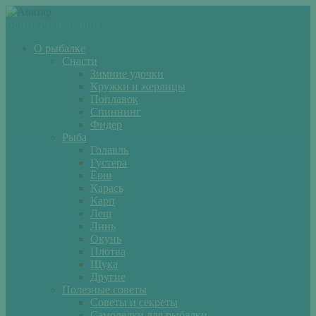
Войти
Регистрация
О рыбалке
Снасти
Зимние удочки
Кружки и жерлицы
Поплавок
Спиннинг
Фидер
Рыба
Голавль
Густера
Ёрш
Карась
Карп
Лещ
Линь
Окунь
Плотва
Щука
Другие
Полезные советы
Советы и секреты
Самоделки для рыбалки