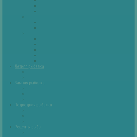
Плотва
Щука
Другие
Полезные советы
Советы и секреты
Самоделки для рыбалки
Экипировка
Костюмы и сапоги
Лодки
Палатки
Эхолоты и другое
Ящики, буры и др
Летняя рыбалка
Летняя рыбалка советы
Прикормки и насадки
Зимняя рыбалка
Зимняя рыбалка — общие советы
Зимние насадки, оснастки
Зимние прикормки
Подводная рыбалка
Подводная рыбалка общие советы
Снаряжение для подводной охоты
Оружие для подводной рыбалки
Рецепты рыбы
Салаты с рыбой