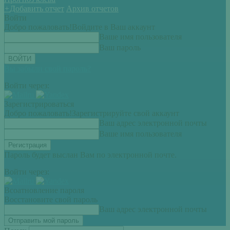
+
Добавить отчет
Архив отчетов
Войти
Добро пожаловать!
Войдите в Ваш аккаунт
Ваше имя пользователя
Ваш пароль
Вы забыли свой пароль?
Войти через:
Зарегистрироваться
Добро пожаловать!
Зарегистрируйте свой аккаунт
Ваш адрес электронной почты
Ваше имя пользователя
Пароль будет выслан Вам по электронной почте.
Войти через:
Всоатновление пароля
Восстановите свой пароль
Ваш адрес электронной почты