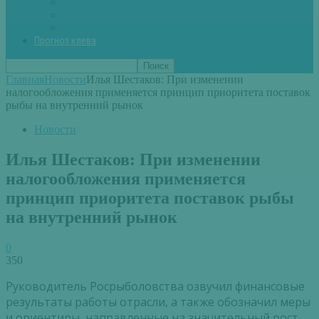
Вторые блюда из рыбы
Первые блюда (уха,суп)
Пироги из рыбы
Прогноз клева
Главная
Новости
Илья Шестаков: При изменении
налогообложения применяется принцип приоритета поставок
рыбы на внутренний рынок
Новости
Илья Шестаков: При изменении
налогообложения применяется
принцип приоритета поставок рыбы
на внутренний рынок
0
350
Руководитель Росрыболовства озвучил финансовые
результаты работы отрасли, а также обозначил меры
и ориентиры, направленные на значительный рост