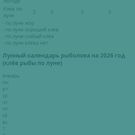
погоде
Клёв по
2
0
3
0
луне
- по луне жор
- по луне хороший клёв
- по луне слабый клёв
- по луне клёва нет
Лунный календарь рыболова на 2026 год
(клёв рыбы по луне)
январь
пн
вт
ср
чт
пт
сб
вс
1