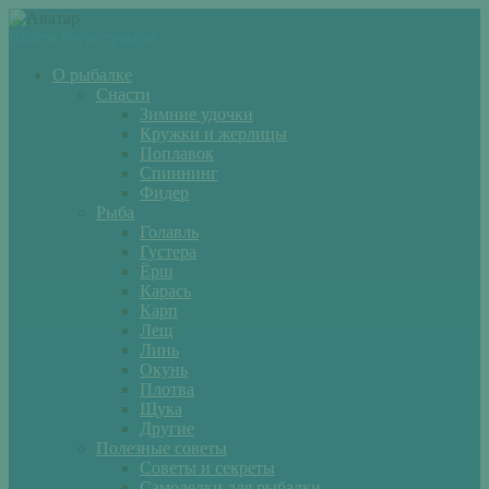
Войти
Регистрация
О рыбалке
Снасти
Зимние удочки
Кружки и жерлицы
Поплавок
Спиннинг
Фидер
Рыба
Голавль
Густера
Ёрш
Карась
Карп
Лещ
Линь
Окунь
Плотва
Щука
Другие
Полезные советы
Советы и секреты
Самоделки для рыбалки