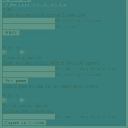
+
Добавить отчет
Архив отчетов
Войти
Добро пожаловать!
Войдите в Ваш аккаунт
Ваше имя пользователя
Ваш пароль
Вы забыли свой пароль?
Войти через:
Зарегистрироваться
Добро пожаловать!
Зарегистрируйте свой аккаунт
Ваш адрес электронной почты
Ваше имя пользователя
Пароль будет выслан Вам по электронной почте.
Войти через:
Всоатновление пароля
Восстановите свой пароль
Ваш адрес электронной почты