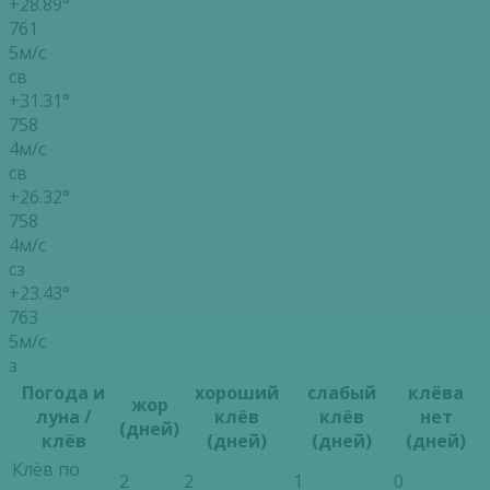
+28.89°
761
5м/с
св
+31.31°
758
4м/с
св
+26.32°
758
4м/с
сз
+23.43°
763
5м/с
з
Погода и
хороший
слабый
клёва
жор
луна /
клёв
клёв
нет
(дней)
клёв
(дней)
(дней)
(дней)
Клёв по
2
2
1
0