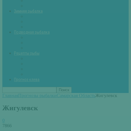
Летняя рыбалка советы
Прикормки и насадки
Зимняя рыбалка
Зимняя рыбалка — общие советы
Зимние насадки, оснастки
Зимние прикормки
Подводная рыбалка
Подводная рыбалка общие советы
Снаряжение для подводной охоты
Оружие для подводной рыбалки
Рецепты рыбы
Салаты с рыбой
Вторые блюда из рыбы
Первые блюда (уха,суп)
Пироги из рыбы
Прогноз клева
Главная
Прогнозы рыбалки
Самарская Область
Жигулевск
Жигулевск
0
7866