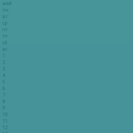
май
пн
вт
ср
чт
пт
сб
вс
1
2
3
4
5
6
7
8
9
10
11
12