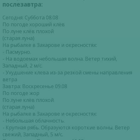
послезавтра:
Сегодня: Суббота 08.08
По погоде хороший клёв
По луне клёв плохой
(старая луна)
На рыбалке в Захарове и окресностях:
- Пасмурно.
- На водоемах небольшая волна. Ветер тихий,
Западный, 2 м/с.
- Ухудшение клева из-за резкой смены направления
ветра
Завтра: Воскресенье 09.08
По погоде жор
По луне клёв плохой
(старая луна)
На рыбалке в Захарове и окресностях:
- Небольшая облачность.
- Крупная рябь. Образуются короткие волны. Ветер
свежий, Западный, 5 м/с.