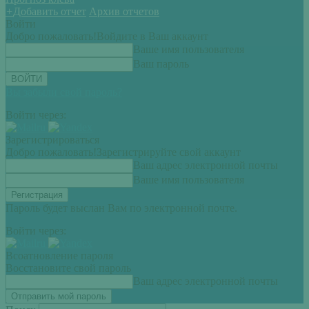
+
Добавить отчет
Архив отчетов
Войти
Добро пожаловать!
Войдите в Ваш аккаунт
Ваше имя пользователя
Ваш пароль
Вы забыли свой пароль?
Войти через:
Зарегистрироваться
Добро пожаловать!
Зарегистрируйте свой аккаунт
Ваш адрес электронной почты
Ваше имя пользователя
Пароль будет выслан Вам по электронной почте.
Войти через:
Всоатновление пароля
Восстановите свой пароль
Ваш адрес электронной почты