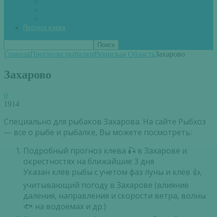
Вторые блюда из рыбы
Первые блюда (уха,суп)
Пироги из рыбы
Прогноз клева
Главная
Прогнозы рыбалки
Рязанская Область
Захарово
Захарово
0
1914
Специально для рыбаков Захарова. На сайте Рыбхоз
— все о рыбе и рыбалке, Вы можете посмотреть:
Подробный прогноз клева 🎣 в Захарове и
окрестностях на ближайшие 3 дня
Указан клёв рыбы с учетом фаз луны и клёв 👍,
учитывающий погоду в Захарове (влияние
даления, направления и скорости ветра, волны
🐟 на водоемах и др.)