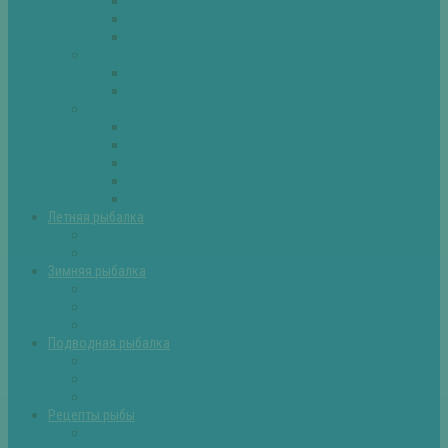
Плотва
Щука
Другие
Полезные советы
Советы и секреты
Самоделки для рыбалки
Экипировка
Костюмы и сапоги
Лодки
Палатки
Эхолоты и другое
Ящики, буры и др
Летняя рыбалка
Летняя рыбалка советы
Прикормки и насадки
Зимняя рыбалка
Зимняя рыбалка — общие советы
Зимние насадки, оснастки
Зимние прикормки
Подводная рыбалка
Подводная рыбалка общие советы
Снаряжение для подводной охоты
Оружие для подводной рыбалки
Рецепты рыбы
Салаты с рыбой