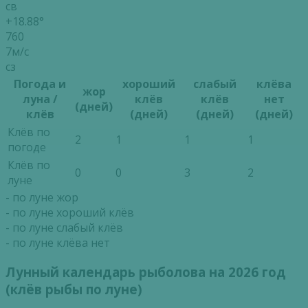
св
+18.88°
760
7м/с
сз
Погода и
хороший
слабый
клёва
жор
луна /
клёв
клёв
нет
(дней)
клёв
(дней)
(дней)
(дней)
Клёв по
2
1
1
1
погоде
Клёв по
0
0
3
2
луне
- по луне жор
- по луне хороший клёв
- по луне слабый клёв
- по луне клёва нет
Лунный календарь рыболова на 2026 год
(клёв рыбы по луне)