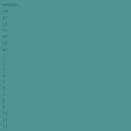
январь
пн
вт
ср
чт
пт
сб
вс
1
2
3
4
5
6
7
8
9
10
11
12