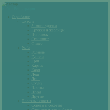
Войти
Регистрация
О рыбалке
Снасти
Зимние удочки
Кружки и жерлицы
Поплавок
Спиннинг
Фидер
Рыба
Голавль
Густера
Ёрш
Карась
Карп
Лещ
Линь
Окунь
Плотва
Щука
Другие
Полезные советы
Советы и секреты
Самоделки для рыбалки