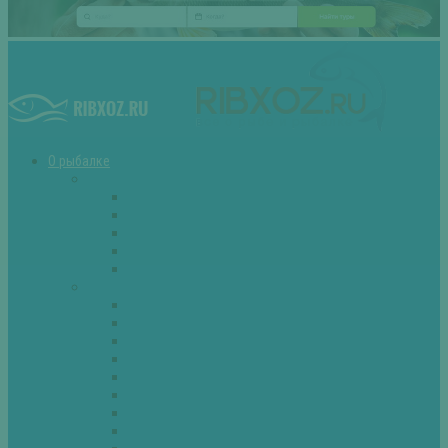
О рыбалке
Снасти
Зимние удочки
Кружки и жерлицы
Поплавок
Спиннинг
Фидер
Рыба
Голавль
Густера
Ёрш
Карась
Карп
Лещ
Линь
Окунь