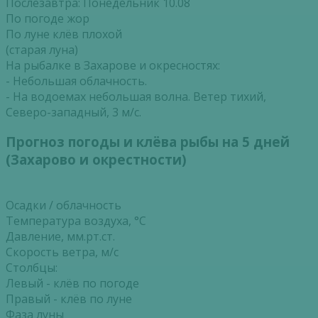
Послезавтра: Понедельник 10.08
По погоде жор
По луне клёв плохой
(старая луна)
На рыбалке в Захарове и окресностях:
- Небольшая облачность.
- На водоемах небольшая волна. Ветер тихий,
Северо-западный, 3 м/с.
Прогноз погоды и клёва рыбы на 5 дней
(Захарово и окрестности)
Осадки / облачность
Температура воздуха, °С
Давление, мм.рт.ст.
Скорость ветра, м/с
Столбцы:
Левый - клёв по погоде
Правый - клёв по луне
Фаза луны