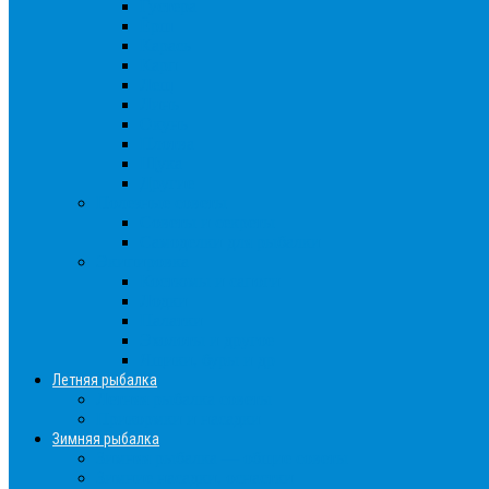
Густера
Ёрш
Карась
Карп
Лещ
Линь
Окунь
Плотва
Щука
Другие
Полезные советы
Советы и секреты
Самоделки для рыбалки
Экипировка
Костюмы и сапоги
Лодки
Палатки
Эхолоты и другое
Ящики, буры и др
Летняя рыбалка
Летняя рыбалка советы
Прикормки и насадки
Зимняя рыбалка
Зимняя рыбалка — общие советы
Зимние насадки, оснастки