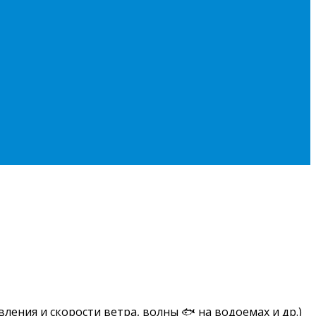
ления и скорости ветра, волны 🐟 на водоемах и др.)