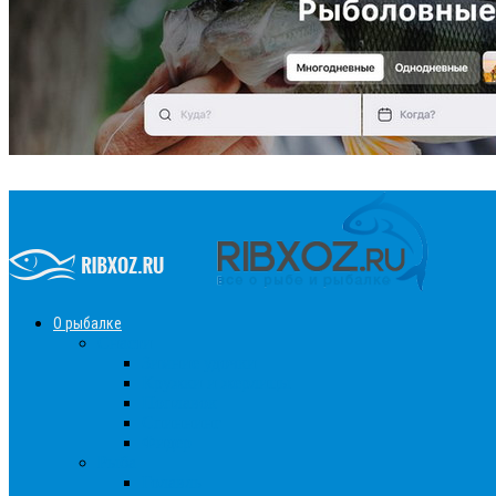
О рыбалке
Снасти
Зимние удочки
Кружки и жерлицы
Поплавок
Спиннинг
Фидер
Рыба
Голавль