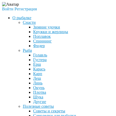
Войти
Регистрация
О рыбалке
Снасти
Зимние удочки
Кружки и жерлицы
Поплавок
Спиннинг
Фидер
Рыба
Голавль
Густера
Ёрш
Карась
Карп
Лещ
Линь
Окунь
Плотва
Щука
Другие
Полезные советы
Советы и секреты
Самоделки для рыбалки