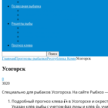
Зимние прикормки
Подводная рыбалка
Подводная рыбалка общие советы
Снаряжение для подводной охоты
Оружие для подводной рыбалки
Рецепты рыбы
Салаты с рыбой
Вторые блюда из рыбы
Первые блюда (уха,суп)
Пироги из рыбы
Прогноз клева
Главная
Прогнозы рыбалки
Республика Коми
Усогорск
Усогорск
0
3020
Специально для рыбаков Усогорска. На сайте Рыбхоз —
Подробный прогноз клева 🎣 в Усогорске и окрес
Указан клёв рыбы с учетом фаз луны и клёв 👍, у