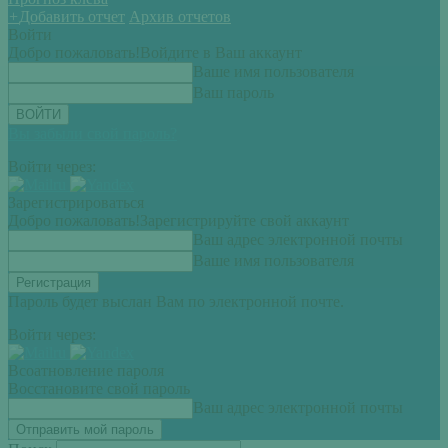
+
Добавить отчет
Архив отчетов
Войти
Добро пожаловать!
Войдите в Ваш аккаунт
Ваше имя пользователя
Ваш пароль
Вы забыли свой пароль?
Войти через:
Зарегистрироваться
Добро пожаловать!
Зарегистрируйте свой аккаунт
Ваш адрес электронной почты
Ваше имя пользователя
Пароль будет выслан Вам по электронной почте.
Войти через:
Всоатновление пароля
Восстановите свой пароль
Ваш адрес электронной почты