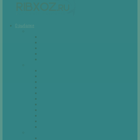
О рыбалке
Снасти
Зимние удочки
Кружки и жерлицы
Поплавок
Спиннинг
Фидер
Рыба
Голавль
Густера
Ёрш
Карась
Карп
Лещ
Линь
Окунь
Плотва
Щука
Другие
Полезные советы
Советы и секреты