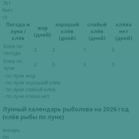
761
6м/с
сз
Погода и
хороший
слабый
клёва
жор
луна /
клёв
клёв
нет
(дней)
клёв
(дней)
(дней)
(дней)
Клёв по
2
2
1
0
погоде
Клёв по
2
0
3
0
луне
- по луне жор
- по луне хороший клёв
- по луне слабый клёв
- по луне клёва нет
Лунный календарь рыболова на 2026 год
(клёв рыбы по луне)
январь
пн