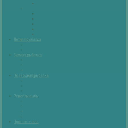
Самоделки для рыбалки
Экипировка
Костюмы и сапоги
Лодки
Палатки
Эхолоты и другое
Ящики, буры и др
Летняя рыбалка
Летняя рыбалка советы
Прикормки и насадки
Зимняя рыбалка
Зимняя рыбалка — общие советы
Зимние насадки, оснастки
Зимние прикормки
Подводная рыбалка
Подводная рыбалка общие советы
Снаряжение для подводной охоты
Оружие для подводной рыбалки
Рецепты рыбы
Салаты с рыбой
Вторые блюда из рыбы
Первые блюда (уха,суп)
Пироги из рыбы
Прогноз клева