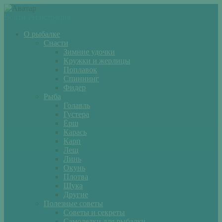
Войти
Регистрация
О рыбалке
Снасти
Зимние удочки
Кружки и жерлицы
Поплавок
Спиннинг
Фидер
Рыба
Голавль
Густера
Ёрш
Карась
Карп
Лещ
Линь
Окунь
Плотва
Щука
Другие
Полезные советы
Советы и секреты
Самоделки для рыбалки