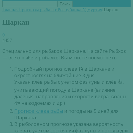
Главная
Прогнозы рыбалки
Республика Удмуртия
Шаркан
Шаркан
0
4457
Специально для рыбаков Шаркана. На сайте Рыбхоз
— все о рыбе и рыбалке, Вы можете посмотреть:
Подробный прогноз клева 🎣 в Шаркане и
окрестностях на ближайшие 3 дня
Указан клёв рыбы с учетом фаз луны и клёв 👍,
учитывающий погоду в Шаркане (влияние
даления, направления и скорости ветра, волны
🐟 на водоемах и др.)
Прогноз клева рыбы
и погоды на 5 дней для
Шаркана.
В рыболовном прогнозе указана вероятность
клёва с учетом состояния фаз луны и погоды для