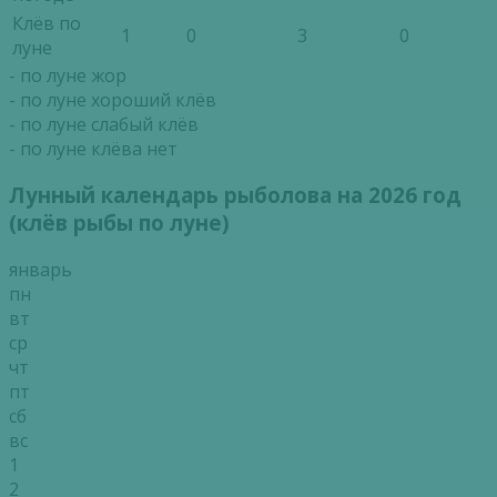
Клёв по
1
0
3
0
луне
- по луне жор
- по луне хороший клёв
- по луне слабый клёв
- по луне клёва нет
Лунный календарь рыболова на 2026 год
(клёв рыбы по луне)
январь
пн
вт
ср
чт
пт
сб
вс
1
2