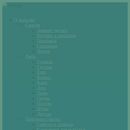
Войти
Регистрация
О рыбалке
Снасти
Зимние удочки
Кружки и жерлицы
Поплавок
Спиннинг
Фидер
Рыба
Голавль
Густера
Ёрш
Карась
Карп
Лещ
Линь
Окунь
Плотва
Щука
Другие
Полезные советы
Советы и секреты
Самоделки для рыбалки