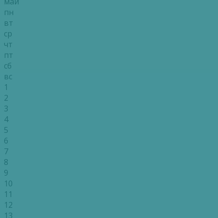
май
пн
вт
ср
чт
пт
сб
вс
1
2
3
4
5
6
7
8
9
10
11
12
13