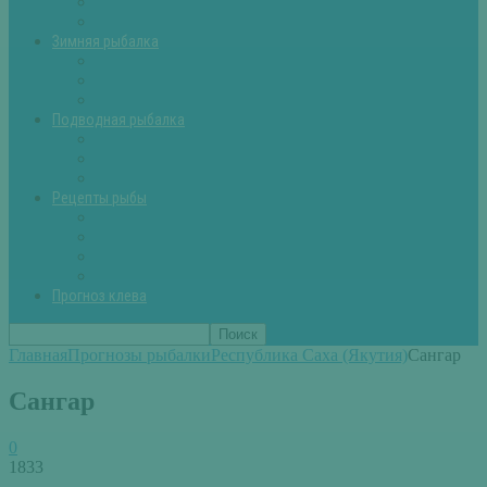
Летняя рыбалка советы
Прикормки и насадки
Зимняя рыбалка
Зимняя рыбалка — общие советы
Зимние насадки, оснастки
Зимние прикормки
Подводная рыбалка
Подводная рыбалка общие советы
Снаряжение для подводной охоты
Оружие для подводной рыбалки
Рецепты рыбы
Салаты с рыбой
Вторые блюда из рыбы
Первые блюда (уха,суп)
Пироги из рыбы
Прогноз клева
Главная
Прогнозы рыбалки
Республика Саха (Якутия)
Сангар
Сангар
0
1833