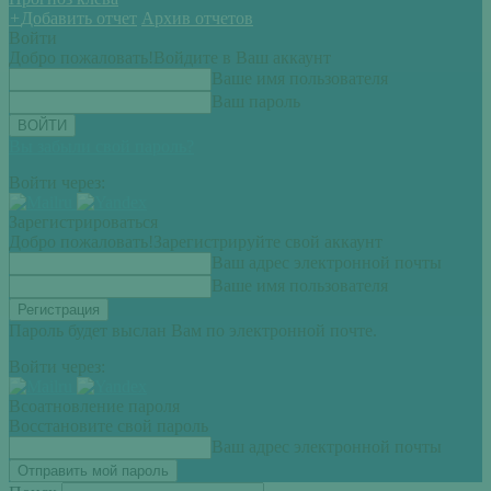
+
Добавить отчет
Архив отчетов
Войти
Добро пожаловать!
Войдите в Ваш аккаунт
Ваше имя пользователя
Ваш пароль
Вы забыли свой пароль?
Войти через:
Зарегистрироваться
Добро пожаловать!
Зарегистрируйте свой аккаунт
Ваш адрес электронной почты
Ваше имя пользователя
Пароль будет выслан Вам по электронной почте.
Войти через:
Всоатновление пароля
Восстановите свой пароль
Ваш адрес электронной почты