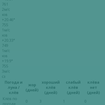
761
2м/с
юв
+20.46°
755
1м/с
юв
+20.33°
749
1м/с
юв
+19.9°
755
3м/с
сз
Погода и
хороший
слабый
клёва
жор
луна /
клёв
клёв
нет
(дней)
клёв
(дней)
(дней)
(дней)
Клёв по
0
3
1
0
погоде