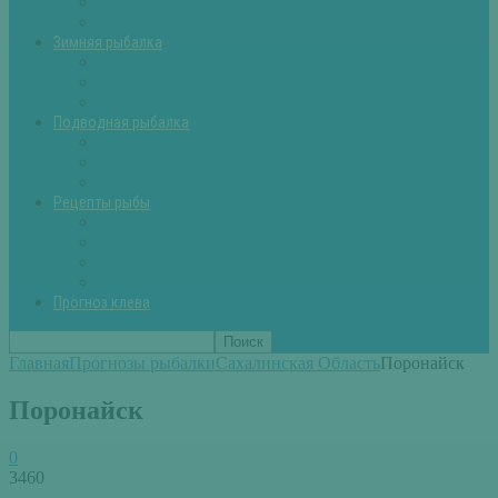
Летняя рыбалка советы
Прикормки и насадки
Зимняя рыбалка
Зимняя рыбалка — общие советы
Зимние насадки, оснастки
Зимние прикормки
Подводная рыбалка
Подводная рыбалка общие советы
Снаряжение для подводной охоты
Оружие для подводной рыбалки
Рецепты рыбы
Салаты с рыбой
Вторые блюда из рыбы
Первые блюда (уха,суп)
Пироги из рыбы
Прогноз клева
Главная
Прогнозы рыбалки
Сахалинская Область
Поронайск
Поронайск
0
3460