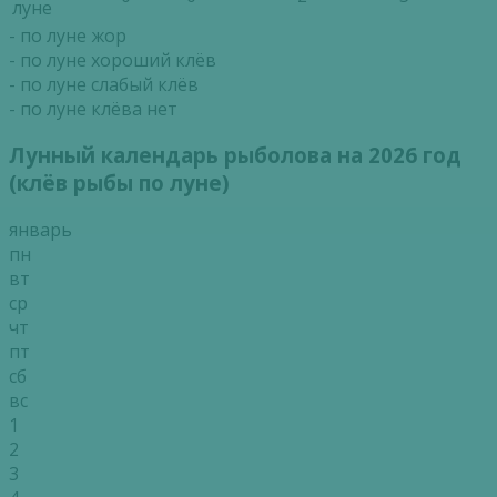
луне
- по луне жор
- по луне хороший клёв
- по луне слабый клёв
- по луне клёва нет
Лунный календарь рыболова на 2026 год
(клёв рыбы по луне)
январь
пн
вт
ср
чт
пт
сб
вс
1
2
3