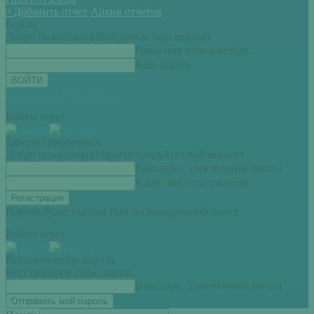
+
Добавить отчет
Архив отчетов
Войти
Добро пожаловать!
Войдите в Ваш аккаунт
Ваше имя пользователя
Ваш пароль
Вы забыли свой пароль?
Войти через:
Зарегистрироваться
Добро пожаловать!
Зарегистрируйте свой аккаунт
Ваш адрес электронной почты
Ваше имя пользователя
Пароль будет выслан Вам по электронной почте.
Войти через:
Всоатновление пароля
Восстановите свой пароль
Ваш адрес электронной почты