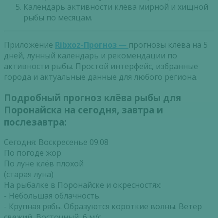
Календарь активности клёва мирной и хищной
рыбы по месяцам.
Приложение
Ribxoz-Прогноз
—
прогнозы клёва на 5
дней, лунный календарь и рекомендации по
активности рыбы. Простой интерфейс, избранные
города и актуальные данные для любого региона.
Подробный прогноз клёва рыбы для
Поронайска на сегодня, завтра и
послезавтра:
Сегодня: Воскресенье 09.08
По погоде жор
По луне клёв плохой
(старая луна)
На рыбалке в Поронайске и окресностях:
- Небольшая облачность.
- Крупная рябь. Образуются короткие волны. Ветер
свежий, Восточный, 6 м/с.