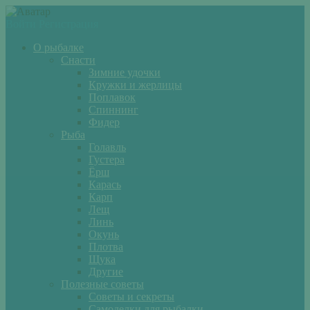
Войти
Регистрация
О рыбалке
Снасти
Зимние удочки
Кружки и жерлицы
Поплавок
Спиннинг
Фидер
Рыба
Голавль
Густера
Ёрш
Карась
Карп
Лещ
Линь
Окунь
Плотва
Щука
Другие
Полезные советы
Советы и секреты
Самоделки для рыбалки