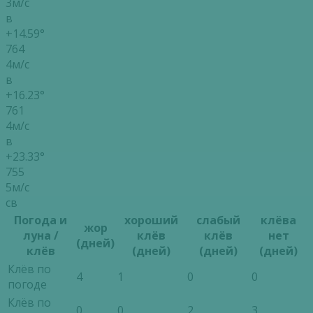
3м/с
в
+14.59°
764
4м/с
в
+16.23°
761
4м/с
в
+23.33°
755
5м/с
св
Погода и
хороший
слабый
клёва
жор
луна /
клёв
клёв
нет
(дней)
клёв
(дней)
(дней)
(дней)
Клёв по
4
1
0
0
погоде
Клёв по
0
0
2
3