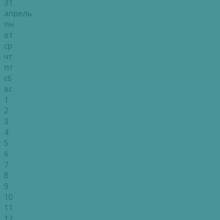
31
апрель
пн
вт
ср
чт
пт
сб
вс
1
2
3
4
5
6
7
8
9
10
11
12