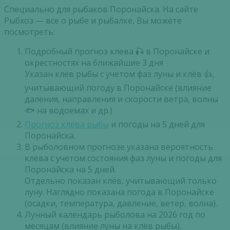
Специально для рыбаков Поронайска. На сайте
Рыбхоз — все о рыбе и рыбалке, Вы можете
посмотреть:
Подробный прогноз клева 🎣 в Поронайске и
окрестностях на ближайшие 3 дня
Указан клёв рыбы с учетом фаз луны и клёв 👍,
учитывающий погоду в Поронайске (влияние
даления, направления и скорости ветра, волны
🐟 на водоемах и др.)
Прогноз клева рыбы
и погоды на 5 дней для
Поронайска.
В рыболовном прогнозе указана вероятность
клёва с учетом состояния фаз луны и погоды для
Поронайска на 5 дней.
Отдельно показан клёв, учитывающий только
луну. Наглядно показана погода в Поронайске
(осадки, температура, давление, ветер, волна).
Лунный календарь рыболова на 2026 год по
месяцам (влияние луны на клёв рыбы).