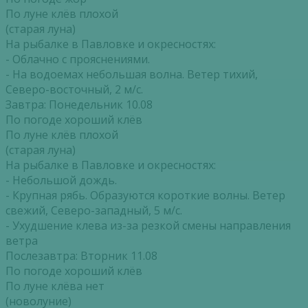
По луне клёв плохой
(старая луна)
На рыбалке в Павловке и окресностях:
- Облачно с прояснениями.
- На водоемах небольшая волна. Ветер тихий,
Северо-восточный, 2 м/с.
Завтра: Понедельник 10.08
По погоде хороший клёв
По луне клёв плохой
(старая луна)
На рыбалке в Павловке и окресностях:
- Небольшой дождь.
- Крупная рябь. Образуются короткие волны. Ветер
свежий, Северо-западный, 5 м/с.
- Ухудшение клева из-за резкой смены направления
ветра
Послезавтра: Вторник 11.08
По погоде хороший клёв
По луне клёва нет
(новолуние)