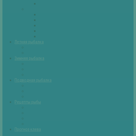
Самоделки для рыбалки
Экипировка
Костюмы и сапоги
Лодки
Палатки
Эхолоты и другое
Ящики, буры и др
Летняя рыбалка
Летняя рыбалка советы
Прикормки и насадки
Зимняя рыбалка
Зимняя рыбалка — общие советы
Зимние насадки, оснастки
Зимние прикормки
Подводная рыбалка
Подводная рыбалка общие советы
Снаряжение для подводной охоты
Оружие для подводной рыбалки
Рецепты рыбы
Салаты с рыбой
Вторые блюда из рыбы
Первые блюда (уха,суп)
Пироги из рыбы
Прогноз клева