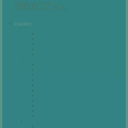
О рыбалке
Снасти
Зимние удочки
Кружки и жерлицы
Поплавок
Спиннинг
Фидер
Рыба
Голавль
Густера
Ёрш
Карась
Карп
Лещ
Линь
Окунь
Плотва
Щука
Другие
Полезные советы
Советы и секреты