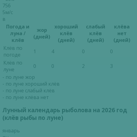
756
5м/с
в
Погода и
хороший
слабый
клёва
жор
луна /
клёв
клёв
нет
(дней)
клёв
(дней)
(дней)
(дней)
Клёв по
1
4
0
0
погоде
Клёв по
0
0
2
3
луне
- по луне жор
- по луне хороший клёв
- по луне слабый клёв
- по луне клёва нет
Лунный календарь рыболова на 2026 год
(клёв рыбы по луне)
январь