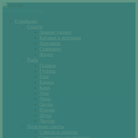
Войти
Регистрация
О рыбалке
Снасти
Зимние удочки
Кружки и жерлицы
Поплавок
Спиннинг
Фидер
Рыба
Голавль
Густера
Ёрш
Карась
Карп
Лещ
Линь
Окунь
Плотва
Щука
Другие
Полезные советы
Советы и секреты
Самоделки для рыбалки