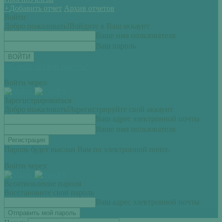
+
Добавить отчет
Архив отчетов
Войти
Добро пожаловать!
Войдите в Ваш аккаунт
Ваше имя пользователя
Ваш пароль
Вы забыли свой пароль?
Войти через:
Зарегистрироваться
Добро пожаловать!
Зарегистрируйте свой аккаунт
Ваш адрес электронной почты
Ваше имя пользователя
Пароль будет выслан Вам по электронной почте.
Войти через:
Всоатновление пароля
Восстановите свой пароль
Ваш адрес электронной почты