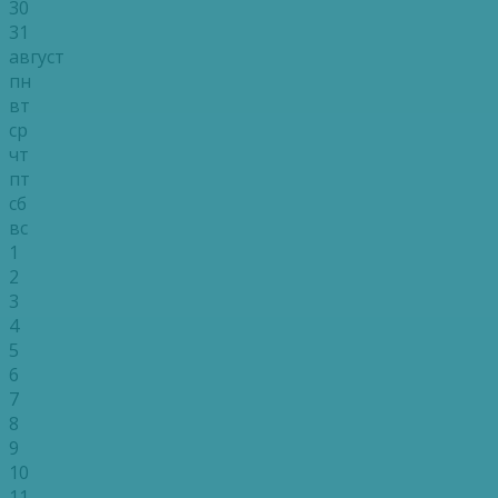
30
31
август
пн
вт
ср
чт
пт
сб
вс
1
2
3
4
5
6
7
8
9
10
11