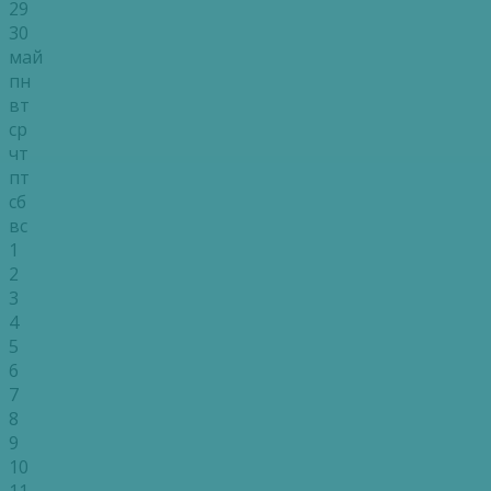
29
30
май
пн
вт
ср
чт
пт
сб
вс
1
2
3
4
5
6
7
8
9
10