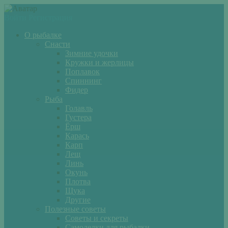
Войти
Регистрация
О рыбалке
Снасти
Зимние удочки
Кружки и жерлицы
Поплавок
Спиннинг
Фидер
Рыба
Голавль
Густера
Ёрш
Карась
Карп
Лещ
Линь
Окунь
Плотва
Щука
Другие
Полезные советы
Советы и секреты
Самоделки для рыбалки