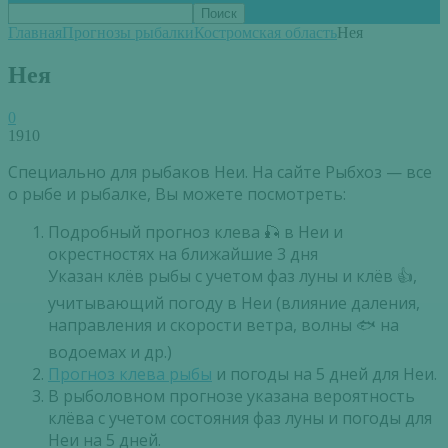
Главная
Прогнозы рыбалки
Костромская область
Нея
Нея
0
1910
Специально для рыбаков Неи. На сайте Рыбхоз — все
о рыбе и рыбалке, Вы можете посмотреть:
Подробный прогноз клева 🎣 в Неи и
окрестностях на ближайшие 3 дня
Указан клёв рыбы с учетом фаз луны и клёв 👍,
учитывающий погоду в Неи (влияние даления,
направления и скорости ветра, волны 🐟 на
водоемах и др.)
Прогноз клева рыбы
и погоды на 5 дней для Неи.
В рыболовном прогнозе указана вероятность
клёва с учетом состояния фаз луны и погоды для
Неи на 5 дней.