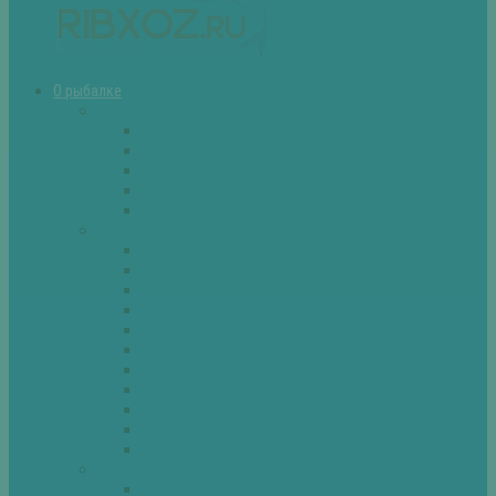
О рыбалке
Снасти
Зимние удочки
Кружки и жерлицы
Поплавок
Спиннинг
Фидер
Рыба
Голавль
Густера
Ёрш
Карась
Карп
Лещ
Линь
Окунь
Плотва
Щука
Другие
Полезные советы
Советы и секреты