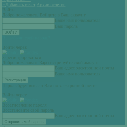
+
Добавить отчет
Архив отчетов
Войти
Добро пожаловать!
Войдите в Ваш аккаунт
Ваше имя пользователя
Ваш пароль
Вы забыли свой пароль?
Войти через:
Зарегистрироваться
Добро пожаловать!
Зарегистрируйте свой аккаунт
Ваш адрес электронной почты
Ваше имя пользователя
Пароль будет выслан Вам по электронной почте.
Войти через:
Всоатновление пароля
Восстановите свой пароль
Ваш адрес электронной почты