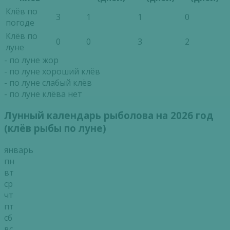
Клёв по
3
1
1
0
погоде
Клёв по
0
0
3
2
луне
- по луне жор
- по луне хороший клёв
- по луне слабый клёв
- по луне клёва нет
Лунный календарь рыболова на 2026 год
(клёв рыбы по луне)
январь
пн
вт
ср
чт
пт
сб
вс