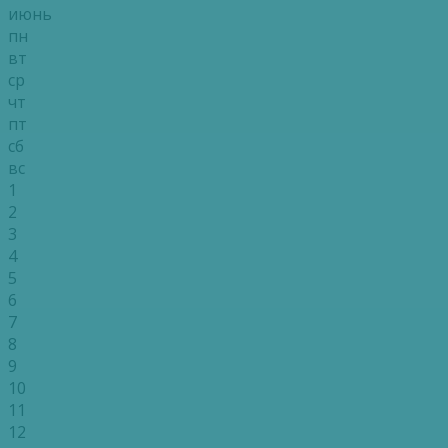
июнь
пн
вт
ср
чт
пт
сб
вс
1
2
3
4
5
6
7
8
9
10
11
12