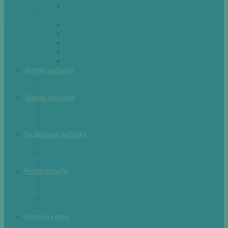
Самоделки для рыбалки
Экипировка
Костюмы и сапоги
Лодки
Палатки
Эхолоты и другое
Ящики, буры и др
Летняя рыбалка
Летняя рыбалка советы
Прикормки и насадки
Зимняя рыбалка
Зимняя рыбалка — общие советы
Зимние насадки, оснастки
Зимние прикормки
Подводная рыбалка
Подводная рыбалка общие советы
Снаряжение для подводной охоты
Оружие для подводной рыбалки
Рецепты рыбы
Салаты с рыбой
Вторые блюда из рыбы
Первые блюда (уха,суп)
Пироги из рыбы
Прогноз клева