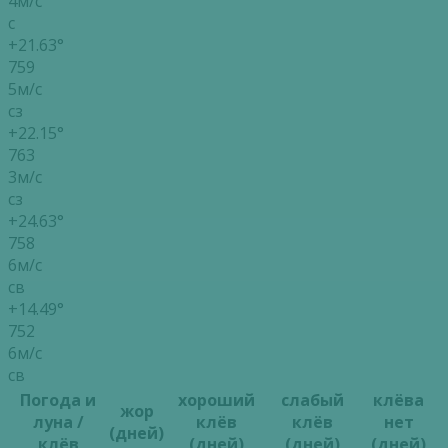
4м/с
с
+21.63°
759
5м/с
сз
+22.15°
763
3м/с
сз
+24.63°
758
6м/с
св
+14.49°
752
6м/с
св
Погода и
хороший
слабый
клёва
жор
луна /
клёв
клёв
нет
(дней)
клёв
(дней)
(дней)
(дней)